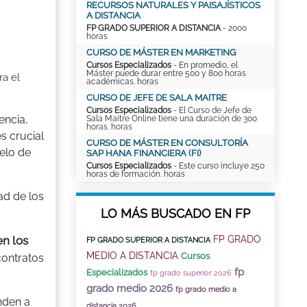
RECURSOS NATURALES Y PAISAJÍSTICOS
A DISTANCIA
FP GRADO SUPERIOR A DISTANCIA
- 2000
horas
CURSO DE MÁSTER EN MARKETING
Cursos Especializados
- En promedio, el
Máster puede durar entre 500 y 800 horas
ra el
académicas. horas
CURSO DE JEFE DE SALA MAITRE
Cursos Especializados
- El Curso de Jefe de
encia,
Sala Maitre Online tiene una duración de 300
horas. horas
s crucial
CURSO DE MÁSTER EN CONSULTORÍA
elo de
SAP HANA FINANCIERA (FI)
Cursos Especializados
- Este curso incluye 250
horas de formación. horas
ad de los
LO MÁS BUSCADO EN FP
FP GRADO
n los
FP GRADO SUPERIOR A DISTANCIA
MEDIO A DISTANCIA
Cursos
contratos
fp
Especializados
fp grado superior 2026
grado medio 2026
fp grado medio a
nden a
distancia 2026