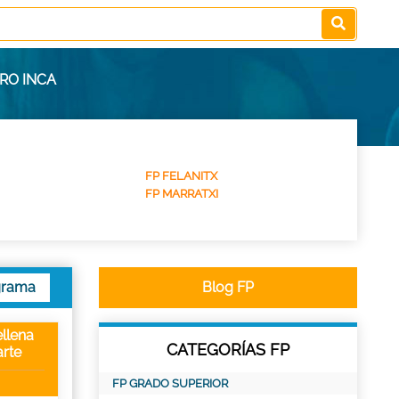
RO INCA
FP FELANITX
FP MARRATXI
grama
Blog FP
llena
CATEGORÍAS FP
rte
FP GRADO SUPERIOR