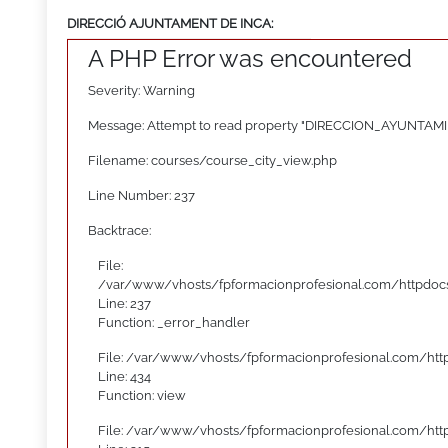
DIRECCIÓ AJUNTAMENT DE INCA:
A PHP Error was encountered
Severity: Warning
Message: Attempt to read property "DIRECCION_AYUNTAMI
Filename: courses/course_city_view.php
Line Number: 237
Backtrace:
File:
/var/www/vhosts/fpformacionprofesional.com/httpdocs
Line: 237
Function: _error_handler
File: /var/www/vhosts/fpformacionprofesional.com/htt
Line: 434
Function: view
File: /var/www/vhosts/fpformacionprofesional.com/htt