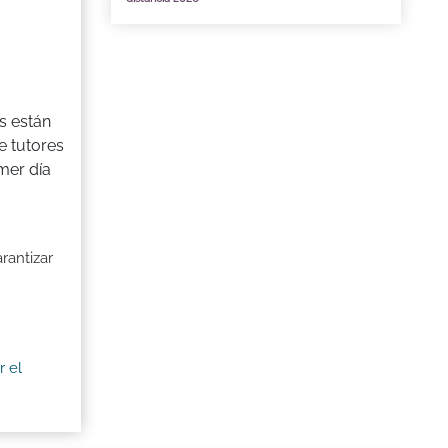
s están
e tutores
mer día
rantizar
r el