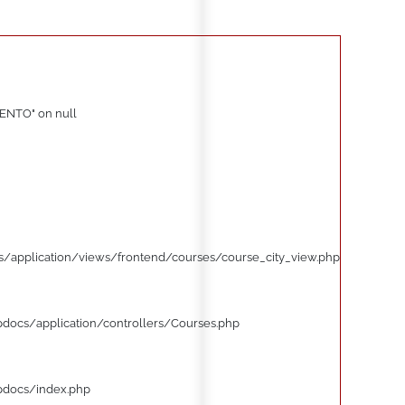
ENTO" on null
/application/views/frontend/courses/course_city_view.php
pdocs/application/controllers/Courses.php
pdocs/index.php