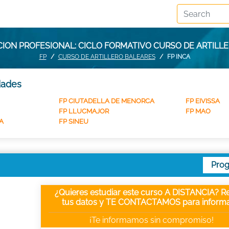
ION PROFESIONAL: CICLO FORMATIVO CURSO DE ARTILLE
FP
CURSO DE ARTILLERO BALEARES
FP INCA
dades
FP CIUTADELLA DE MENORCA
FP EIVISSA
FP LLUCMAJOR
FP MAO
A
FP SINEU
Pro
¿Quieres estudiar este curso A DISTANCIA? Re
tus datos y TE CONTACTAMOS para informa
¡Te informamos sin compromiso!