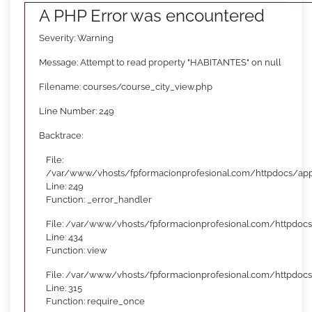
A PHP Error was encountered
Severity: Warning
Message: Attempt to read property "HABITANTES" on null
Filename: courses/course_city_view.php
Line Number: 249
Backtrace:
File:
/var/www/vhosts/fpformacionprofesional.com/httpdocs/appl
Line: 249
Function: _error_handler
File: /var/www/vhosts/fpformacionprofesional.com/httpdocs
Line: 434
Function: view
File: /var/www/vhosts/fpformacionprofesional.com/httpdoc
Line: 315
Function: require_once