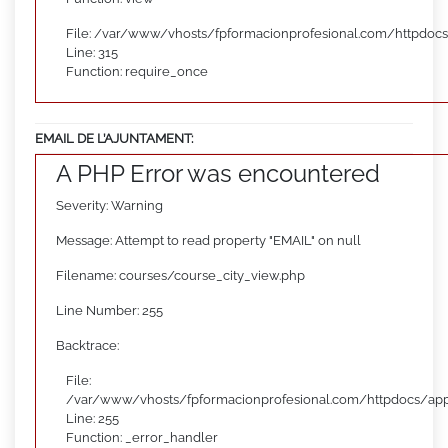
File: /var/www/vhosts/fpformacionprofesional.com/httpdoc
Line: 315
Function: require_once
EMAIL DE L’AJUNTAMENT:
A PHP Error was encountered
Severity: Warning
Message: Attempt to read property "EMAIL" on null
Filename: courses/course_city_view.php
Line Number: 255
Backtrace:
File:
/var/www/vhosts/fpformacionprofesional.com/httpdocs/appl
Line: 255
Function: _error_handler