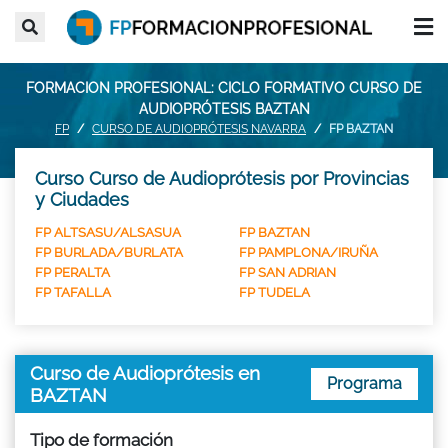
FORMACION PROFESIONAL: CICLO FORMATIVO CURSO DE
AUDIOPRÓTESIS BAZTAN
FP
CURSO DE AUDIOPRÓTESIS NAVARRA
FP BAZTAN
Curso Curso de Audioprótesis por Provincias
y Ciudades
FP ALTSASU/ALSASUA
FP BAZTAN
FP BURLADA/BURLATA
FP PAMPLONA/IRUÑA
FP PERALTA
FP SAN ADRIAN
FP TAFALLA
FP TUDELA
Curso de Audioprótesis en
Programa
BAZTAN
Tipo de formación