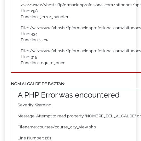
/var/www/vhosts/fpformacionprofesional.com/httpdocs/appl
Line: 258
Function: _error_handler
File: /var/www/vhosts/fpformacionprofesional.com/httpdocs
Line: 434
Function: view
File: /var/www/vhosts/fpformacionprofesional.com/httpdoc
Line: 315
Function: require_once
NOM ALCALDE DE BAZTAN:
A PHP Error was encountered
Severity: Warning
Message: Attempt to read property "NOMBRE_DEL_ALCALDE" on
Filename: courses/course_city_view.php
Line Number: 261