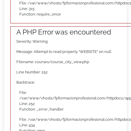
File: /var/www/vhosts/fpformacionprofesional.com/httpdoc
Line: 315
Function: require_once
A PHP Error was encountered
Severity: Warning
Message: Attempt to read property "WEBSITE" on null
Filename: courses/course_city_view.php
Line Number: 252
Backtrace:
File:
/var/www/vhosts/fpformacionprofesional.com/httpdocs/appl
Line: 252
Function: _error_handler
File: /var/www/vhosts/fpformacionprofesional.com/httpdocs
Line: 434
Function: view