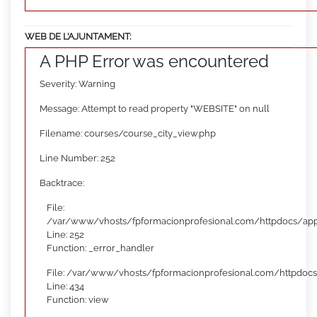
WEB DE L’AJUNTAMENT:
A PHP Error was encountered
Severity: Warning
Message: Attempt to read property "WEBSITE" on null
Filename: courses/course_city_view.php
Line Number: 252
Backtrace:
File:
/var/www/vhosts/fpformacionprofesional.com/httpdocs/appl
Line: 252
Function: _error_handler
File: /var/www/vhosts/fpformacionprofesional.com/httpdocs
Line: 434
Function: view