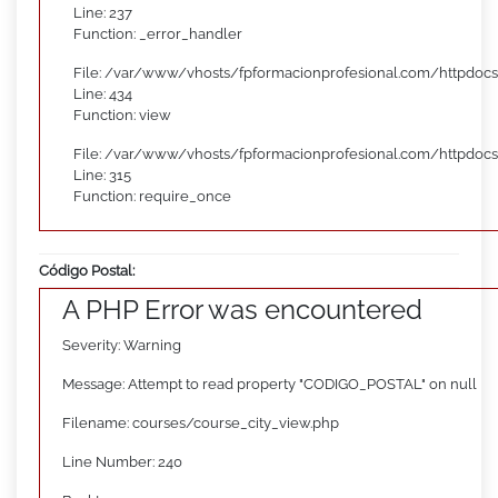
Line: 237
Function: _error_handler
File: /var/www/vhosts/fpformacionprofesional.com/httpdocs
Line: 434
Function: view
File: /var/www/vhosts/fpformacionprofesional.com/httpdoc
Line: 315
Function: require_once
Código Postal:
A PHP Error was encountered
Severity: Warning
Message: Attempt to read property "CODIGO_POSTAL" on null
Filename: courses/course_city_view.php
Line Number: 240