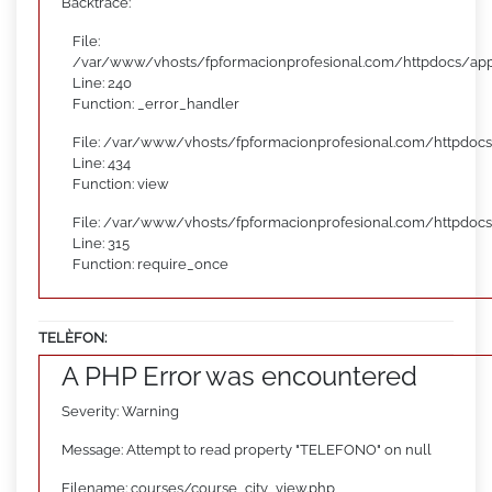
Backtrace:
File:
/var/www/vhosts/fpformacionprofesional.com/httpdocs/appl
Line: 240
Function: _error_handler
File: /var/www/vhosts/fpformacionprofesional.com/httpdocs
Line: 434
Function: view
File: /var/www/vhosts/fpformacionprofesional.com/httpdoc
Line: 315
Function: require_once
TELÈFON:
A PHP Error was encountered
Severity: Warning
Message: Attempt to read property "TELEFONO" on null
Filename: courses/course_city_view.php