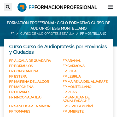
FORMACION PROFESIONAL: CICLO FORMATIVO CURSO DE
AUDIOPRÓTESIS MONTELLANO
FP
CURSO DE AUDIOPRÓTESIS SEVILLA
FP MONTELLANO
Curso Curso de Audioprótesis por Provincias
y Ciudades
FP ALCALA DE GUADAIRA
FP ARAHAL
FP BORMUJOS
FP CARMONA
FP CONSTANTINA
FP ECIJA
FP ESTEPA
FP LEBRIJA
FP MAIRENA DEL ALCOR
FP MAIRENA DEL ALJARAFE
FP MARCHENA
FP MONTELLANO
FP OLIVARES
FP PILAS
FP RINCONADA (LA)
FP SAN JUAN DE
AZNALFARACHE
FP SANLUCAR LA MAYOR
FP SEVILLA ciudad
FP TOMARES
FP UMBRETE