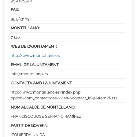
95 4875320
FAX:
95 5831032
MONTELLANO:
7,146
WEB DE L’AJUNTAMENT:
http://www.montellano.es
EMAIL DE L’AJUNTAMENT:
info@montellano.es
CONTACTA AMB L’AJUNTAMENT:
http://www.montellano.es/index.php?
option=com_contact&task=view&contact_id=5&Itemid=111
NOM ALCALDE DE MONTELLANO:
FRANCISCO JOSÉ SERRANO RAMÍREZ
PARTIT DE GOVERN:
IZQUIERDA UNIDA