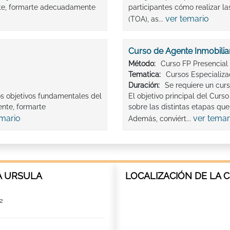
nte, formarte adecuadamente
participantes cómo realizar l
ver temario
(TOA), as...
Curso de Agente Inmobilia
Método:
Curso FP Presencial
Tematica:
Cursos Especializ
Duración:
Se requiere un cur
os objetivos fundamentales del
El objetivo principal del Curs
ente, formarte
sobre las distintas etapas qu
emario
ver temar
Además, conviért...
A URSULA
LOCALIZACIÓN DE LA 
2