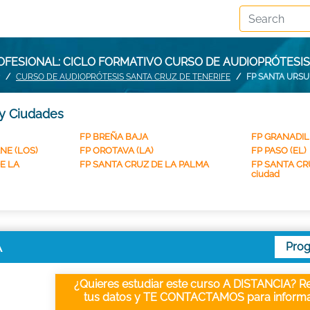
FESIONAL: CICLO FORMATIVO CURSO DE AUDIOPRÓTESI
CURSO DE AUDIOPRÓTESIS SANTA CRUZ DE TENERIFE
FP SANTA URSU
 y Ciudades
FP BREÑA BAJA
FP GRANADI
NE (LOS)
FP OROTAVA (LA)
FP PASO (EL)
E LA
FP SANTA CRUZ DE LA PALMA
FP SANTA CR
ciudad
A
Pro
¿Quieres estudiar este curso A DISTANCIA? Re
tus datos y TE CONTACTAMOS para informa