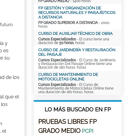
FP GRADO MEDIO
- 1400 horas
FP GESTIÓN Y ORGANIZACIÓN DE
RECURSOS NATURALES Y PAISAJÍSTICOS
A DISTANCIA
FP GRADO SUPERIOR A DISTANCIA
- 2000
 futuro
horas
CURSO DE AUXILIAR TÉCNICO DE OBRA
Cursos Especializados
- El curso tiene una
ia y
duración de
50 horas
. horas
CURSO DE JARDINERÍA Y RESTAURACIÓN
o es
DEL PAISAJE
te su
Cursos Especializados
- El Curso de Jardinería
y Restauración Del Paisaje Online tiene una
duración de 180 horas. horas
CURSO DE MANTENIMIENTO DE
ad de los
MOTOCICLETAS ONLINE
Cursos Especializados
- El Curso de
Mantenimiento de Motocicletas Online tiene
una duración de 180 horas. horas
al que el
 los
LO MÁS BUSCADO EN FP
PRUEBAS LIBRES FP
n
GRADO MEDIO
PCPI
 el