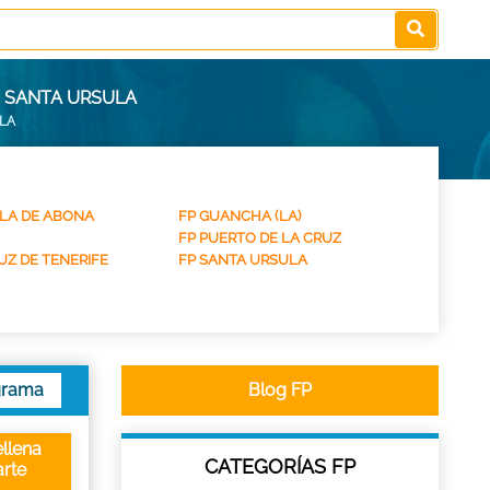
S SANTA URSULA
LA
LLA DE ABONA
FP GUANCHA (LA)
FP PUERTO DE LA CRUZ
UZ DE TENERIFE
FP SANTA URSULA
grama
Blog FP
llena
CATEGORÍAS FP
rte