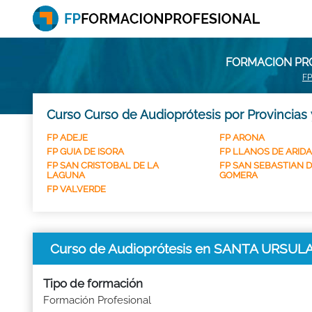
FORMACION PRO
FP
Curso Curso de Audioprótesis por Provincias
FP ADEJE
FP ARONA
FP GUIA DE ISORA
FP LLANOS DE ARIDA
FP SAN CRISTOBAL DE LA
FP SAN SEBASTIAN D
LAGUNA
GOMERA
FP VALVERDE
Curso de Audioprótesis en SANTA URSUL
Tipo de formación
Formación Profesional