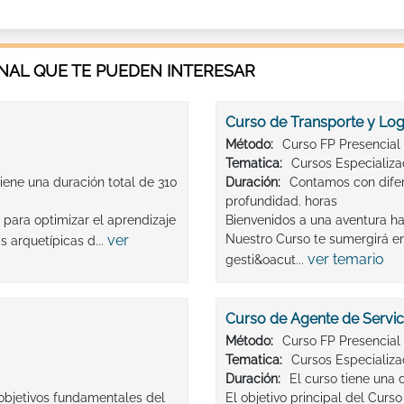
AL QUE TE PUEDEN INTERESAR
Curso de Transporte y Logí
Método:
Curso FP Presencial
Tematica:
Cursos Especializ
iene una duración total de 310
Duración:
Contamos con difer
profundidad. horas
para optimizar el aprendizaje
Bienvenidos a una aventura ha
ver
Nuestro Curso te sumergirá en 
s arquetípicas d...
ver temario
gesti&oacut...
Curso de Agente de Servic
Método:
Curso FP Presencial
Tematica:
Cursos Especializ
Duración:
El curso tiene una
 objetivos fundamentales del
El objetivo principal del Curs