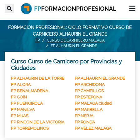
FORMACION PROFESIONAL: CICLO FORMATIVO CURSO DE
CARNICERO ALHAURIN EL GRANDE
FP
CURSO DE CARNICERO MALAGA
FP ALHAURIN EL GRANDE
Curso Curso de Carnicero por Provincias y
Ciudades
FP ALHAURIN DE LA TORRE
FP ALHAURIN EL GRANDE
FP ALORA
FP ARCHIDONA
FP BENALMADENA
FP CAMPILLOS
FP COIN
FP ESTEPONA
FP FUENGIROLA
FP MALAGA ciudad
FP MANILVA
FP MARBELLA
FP MIJAS
FP NERJA
FP RINCON DE LA VICTORIA
FP RONDA
FP TORREMOLINOS
FP VELEZ MALAGA