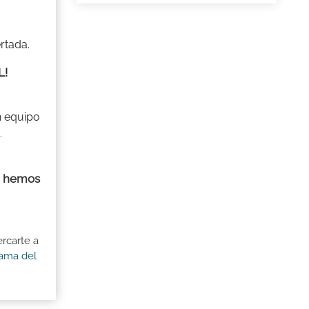
rtada.
L!
n equipo
.
hemos
,
rcarte a
rama del