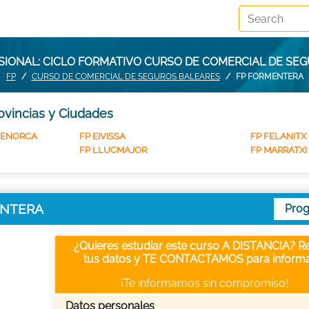
IONAL: CICLO FORMATIVO CURSO DE COMERCIAL DE S
FP
CURSO DE COMERCIAL DE SEGUROS BALEARES
FP FORMENTERA
ovincias y Ciudades
MENORCA
FP EIVISSA
FP FELANITX
FP LLUCMAJOR
FP MARRATXI
MENTERA
Pro
¿Quieres estudiar este curso A DISTANCIA? Re
tus datos y TE CONTACTAMOS para informa
¡Te informamos sin compromiso!
Datos personales