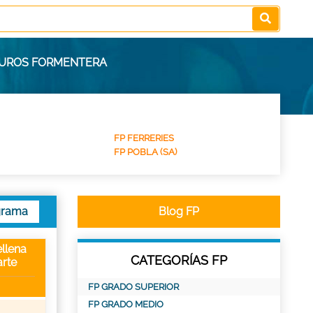
EGUROS FORMENTERA
FP FERRERIES
FP POBLA (SA)
grama
Blog FP
llena
CATEGORÍAS FP
rte
FP GRADO SUPERIOR
FP GRADO MEDIO