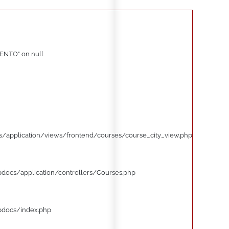
ENTO" on null
/application/views/frontend/courses/course_city_view.php
pdocs/application/controllers/Courses.php
pdocs/index.php