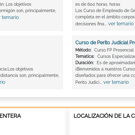
n: Los objetivos
es de 600 horas. horas
rmigón son, principalmente,
Los Curso de Empleado de Ges
r temario
completa en el ámbito corpora
ver temario
decisiones fina...
Curso de Perito Judicial Pr
Método:
Curso FP Presencial
Tematica:
Cursos Especializ
Duración:
Es de aproximadam
cia:Los objetivos
¡Bienvenidos a nuestros Cursos
distancia son, principalmente,
diseñados para ofrecer una c
rio
ver temario
Perito Judici...
MENTERA
LOCALIZACIÓN DE LA 