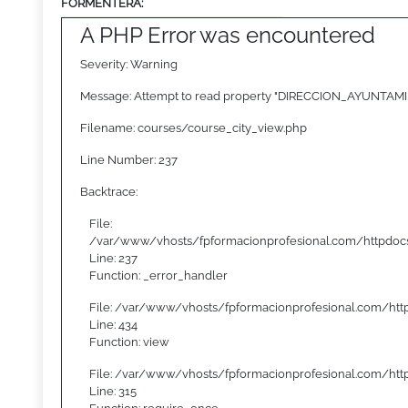
FORMENTERA:
A PHP Error was encountered
Severity: Warning
Message: Attempt to read property "DIRECCION_AYUNTAMI
Filename: courses/course_city_view.php
Line Number: 237
Backtrace:
File:
/var/www/vhosts/fpformacionprofesional.com/httpdocs
Line: 237
Function: _error_handler
File: /var/www/vhosts/fpformacionprofesional.com/htt
Line: 434
Function: view
File: /var/www/vhosts/fpformacionprofesional.com/htt
Line: 315