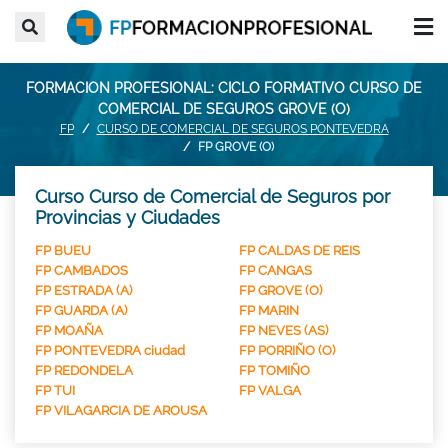
FORMACION PROFESIONAL: CICLO FORMATIVO CURSO DE
COMERCIAL DE SEGUROS GROVE (O)
FP
CURSO DE COMERCIAL DE SEGUROS PONTEVEDRA
FP GROVE (O)
Curso Curso de Comercial de Seguros por
Provincias y Ciudades
FP BUEU
FP CALDAS DE REIS
FP CAMBADOS
FP CANGAS
FP ESTRADA (A)
FP GROVE (O)
FP GUARDA (A)
FP MARIN
FP MOAÑA
FP NEVES (AS)
FP PONTEVEDRA ciudad
FP PORRIÑO (O)
FP REDONDELA
FP TOMIÑO
FP TUI
FP VALGA
FP VILAGARCIA DE AROUSA