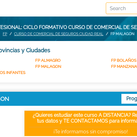
ESIONAL: CICLO FORMATIVO CURSO DE COMERCIAL DE 
FP
CURSO DE COMERCIAL DE SEGUROS CIUDAD REAL
FP MALAGON
ovincias y Ciudades
FP ALMAGRO
FP BOLAÑOS
FP MALAGON
FP MANZANA
LOS INFANTES
GON
Pro
¿Quieres estudiar este curso A DISTANCIA? Re
tus datos y TE CONTACTAMOS para informa
¡Te informamos sin compromiso!