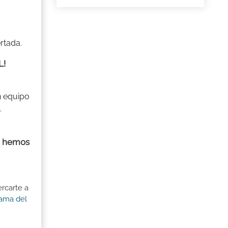
rtada.
L!
n equipo
.
hemos
,
rcarte a
rama del