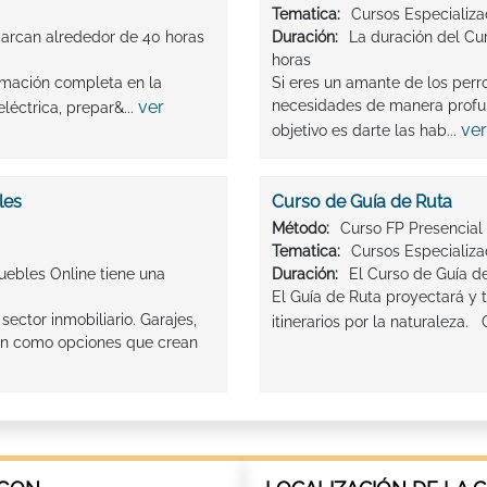
Tematica:
Cursos Especializ
barcan alrededor de 40 horas
Duración:
La duración del Cur
horas
ormación completa en la
Si eres un amante de los per
ver
necesidades de manera profund
léctrica, prepar&...
ver
objetivo es darte las hab...
les
Curso de Guía de Ruta
Método:
Curso FP Presencial
Tematica:
Cursos Especializ
uebles Online tiene una
Duración:
El Curso de Guía d
El Guía de Ruta proyectará y tr
sector inmobiliario. Garajes,
itinerarios por la naturaleza.
rvan como opciones que crean