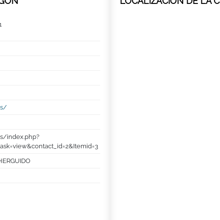
AGON
LOCALIZACIÓN DE LA 
1
es/
s/index.php?
ask=view&contact_id=2&Itemid=3
HERGUIDO