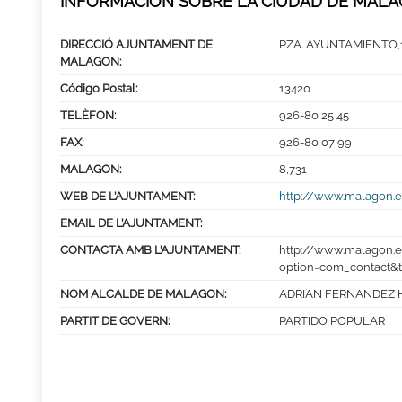
INFORMACIÓN SOBRE LA CIUDAD DE MAL
DIRECCIÓ AJUNTAMENT DE
PZA. AYUNTAMIENTO,
MALAGON:
Código Postal:
13420
TELÈFON:
926-80 25 45
FAX:
926-80 07 99
MALAGON:
8,731
WEB DE L’AJUNTAMENT:
http://www.malagon.
EMAIL DE L’AJUNTAMENT:
CONTACTA AMB L’AJUNTAMENT:
http://www.malagon.e
option=com_contact&t
NOM ALCALDE DE MALAGON:
ADRIAN FERNANDEZ 
PARTIT DE GOVERN:
PARTIDO POPULAR