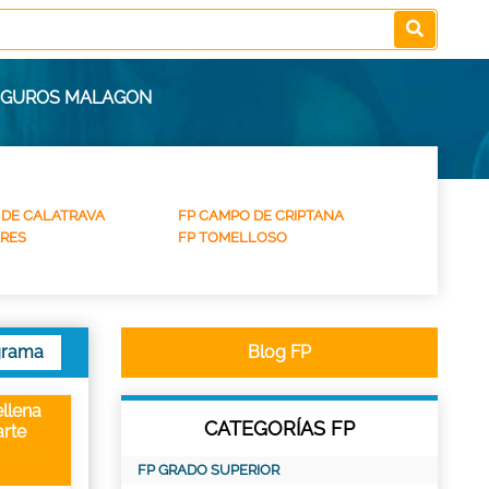
SEGUROS MALAGON
 DE CALATRAVA
FP CAMPO DE CRIPTANA
RES
FP TOMELLOSO
grama
Blog FP
llena
CATEGORÍAS FP
rte
FP GRADO SUPERIOR