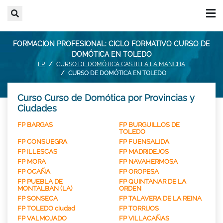
FORMACION PROFESIONAL: CICLO FORMATIVO CURSO DE
DOMÓTICA EN TOLEDO
FP
CURSO DE DOMÓTICA CASTILLA LA MANCHA
CURSO DE DOMÓTICA EN TOLEDO
Curso Curso de Domótica por Provincias y
Ciudades
FP BARGAS
FP BURGUILLOS DE
TOLEDO
FP CONSUEGRA
FP FUENSALIDA
FP ILLESCAS
FP MADRIDEJOS
FP MORA
FP NAVAHERMOSA
FP OCAÑA
FP OROPESA
FP PUEBLA DE
FP QUINTANAR DE LA
MONTALBAN (LA)
ORDEN
FP SONSECA
FP TALAVERA DE LA REINA
FP TOLEDO ciudad
FP TORRIJOS
FP VALMOJADO
FP VILLACAÑAS