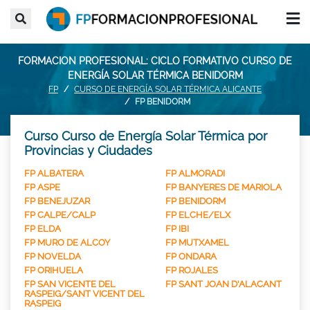
FORMACION PROFESIONAL: CICLO FORMATIVO CURSO DE
ENERGÍA SOLAR TÉRMICA BENIDORM
FP
CURSO DE ENERGÍA SOLAR TÉRMICA ALICANTE
FP BENIDORM
Curso Curso de Energía Solar Térmica por
Provincias y Ciudades
FP ALBATERA
FP ALMORADI
FP ASPE
FP BANYERES DE MARIOLA
FP BENEJUZAR
FP BENIDORM
FP CALPE/CALP
FP ELCHE/ELX
FP ELDA
FP IBI
FP MURO DE ALCOY
FP MUTXAMEL
FP NOVELDA
FP ONDARA
FP ORIHUELA
FP ROJALES
FP SAN VICENTE DEL
FP SANT JOAN D'ALACANT
RASPEIG/SANT VICENT DEL
RASPEIG