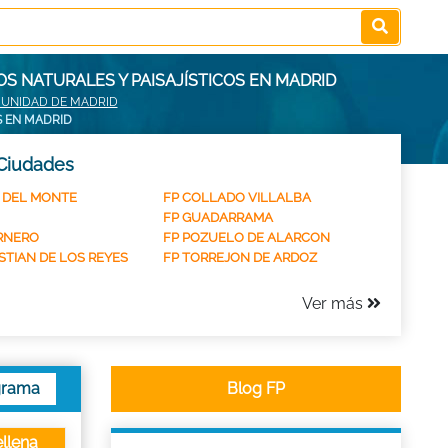
S NATURALES Y PAISAJÍSTICOS EN MADRID
MUNIDAD DE MADRID
S EN MADRID
 Ciudades
 DEL MONTE
FP COLLADO VILLALBA
FP GUADARRAMA
RNERO
FP POZUELO DE ALARCON
STIAN DE LOS REYES
FP TORREJON DE ARDOZ
Ver más
grama
Blog FP
llena