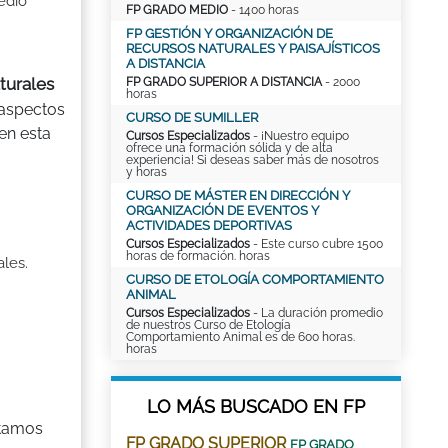
edio
FP GRADO MEDIO
- 1400 horas
FP GESTIÓN Y ORGANIZACIÓN DE
RECURSOS NATURALES Y PAISAJÍSTICOS
A DISTANCIA
turales
FP GRADO SUPERIOR A DISTANCIA
- 2000
horas
 aspectos
CURSO DE SUMILLER
en esta
Cursos Especializados
- ¡Nuestro equipo
ofrece una formación sólida y de alta
experiencia! Si deseas saber más de nosotros
y horas
CURSO DE MÁSTER EN DIRECCIÓN Y
ORGANIZACIÓN DE EVENTOS Y
ACTIVIDADES DEPORTIVAS
Cursos Especializados
- Este curso cubre 1500
horas de formación. horas
ales.
CURSO DE ETOLOGÍA COMPORTAMIENTO
ANIMAL
Cursos Especializados
- La duración promedio
de nuestros Curso de Etología
Comportamiento Animal es de 600 horas.
horas
LO MÁS BUSCADO EN FP
sitamos
FP GRADO SUPERIOR
FP GRADO