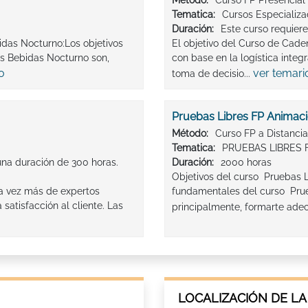
Método:
Curso FP Presencial
Tematica:
Cursos Especializ
Duración:
Este curso requier
idas Nocturno:Los objetivos
El objetivo del Curso de Cade
as Bebidas Nocturno son,
con base en la logística integr
o
ver temari
toma de decisio...
Pruebas Libres FP Animaci
Método:
Curso FP a Distancia
Tematica:
PRUEBAS LIBRES 
una duración de 300 horas.
Duración:
2000 horas
Objetivos del curso Pruebas L
da vez más de expertos
fundamentales del curso Prue
atisfacción al cliente. Las
principalmente, formarte ade
LOCALIZACIÓN DE LA