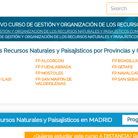
VO CURSO DE GESTIÓN Y ORGANIZACIÓN DE LOS RECURSO
STIÓN Y ORGANIZACIÓN DE LOS RECURSOS NATURALES Y PAISAJÍSTICOS CO
E GESTIÓN Y ORGANIZACIÓN DE LOS RECURSOS NATURALES Y PAISAJÍSTICO
 Recursos Naturales y Paisajísticos por Provincias y
FP ALCORCON
FP BOADILLA
FP FUENLABRADA
FP GETAFE
FP MOSTOLES
FP NAVALCA
 (LAS)
FP SAN MARTIN DE
FP SAN SEBA
VALDEIGLESIAS
ursos Naturales y Paisajísticos en MADRID
Pro
¿Quieres estudiar este curso A DISTANCIA? Re