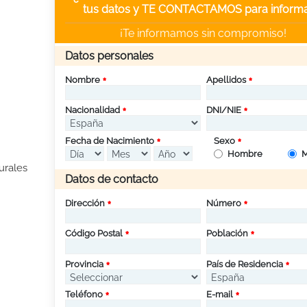
tus datos y TE CONTACTAMOS para informa
¡Te informamos sin compromiso!
Datos personales
Nombre
Apellidos
Nacionalidad
DNI/NIE
Fecha de Nacimiento
Sexo
Hombre
M
urales
Datos de contacto
Dirección
Número
Código Postal
Población
Provincia
País de Residencia
Teléfono
E-mail