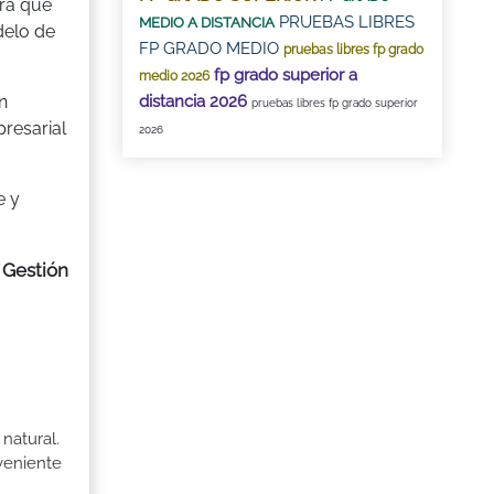
era que
PRUEBAS LIBRES
MEDIO A DISTANCIA
delo de
FP GRADO MEDIO
pruebas libres fp grado
fp grado superior a
medio 2026
distancia 2026
n
pruebas libres fp grado superior
resarial
2026
e y
 Gestión
natural.
veniente