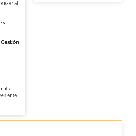
resarial
e y
 Gestión
natural.
veniente