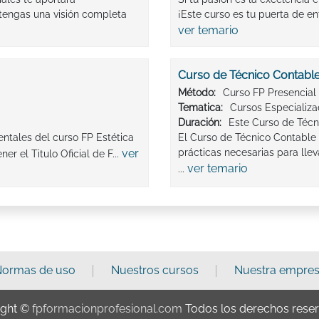
tengas una visión completa
¡Este curso es tu puerta de en
ver temario
Curso de Técnico Contabl
Método:
Curso FP Presencial
Tematica:
Cursos Especializ
Duración:
Este Curso de Técni
ntales del curso FP Estética
El Curso de Técnico Contable 
ver
prácticas necesarias para llev
 el Titulo Oficial de F...
ver temario
...
ormas de uso
Nuestros cursos
Nuestra empre
ight ©
fpformacionprofesional.com
Todos los derechos rese