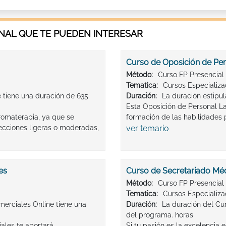
AL QUE TE PUEDEN INTERESAR
Curso de Oposición de Per
Método:
Curso FP Presencial
Tematica:
Cursos Especializ
e tiene una duración de 635
Duración:
La duración estipu
Esta Oposición de Personal Lab
Aromaterapia, ya que se
formación de las habilidades p
fecciones ligeras o moderadas,
ver temario
es
Curso de Secretariado Mé
Método:
Curso FP Presencial
Tematica:
Cursos Especializ
merciales Online tiene una
Duración:
La duración del Cu
del programa. horas
ales te aportará
Si tu pasión es la excelencia