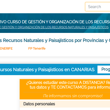
VO CURSO DE GESTIÓN Y ORGANIZACIÓN DE LOS RECURS
 GESTIÓN Y ORGANIZACIÓN DE LOS RECURSOS NATURALES Y PAISAJÍSTICOS
 Recursos Naturales y Paisajísticos por Provincias y
ENERIFE
FP Tenerife
cursos Naturales y Paisajísticos en CANARIAS
Pro
¿Quieres estudiar este curso A DISTANCIA? Re
tus datos y TE CONTACTAMOS para informa
¡Te informamos sin compromiso!
Datos personales