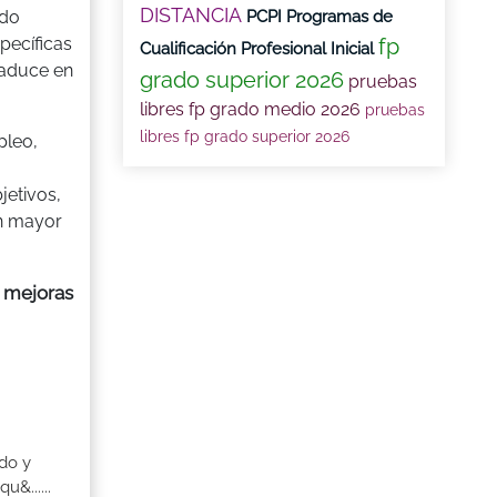
DISTANCIA
PCPI Programas de
ado
fp
pecíficas
Cualificación Profesional Inicial
raduce en
grado superior 2026
pruebas
libres fp grado medio 2026
pruebas
libres fp grado superior 2026
pleo,
jetivos,
un mayor
s mejoras
do y
&......