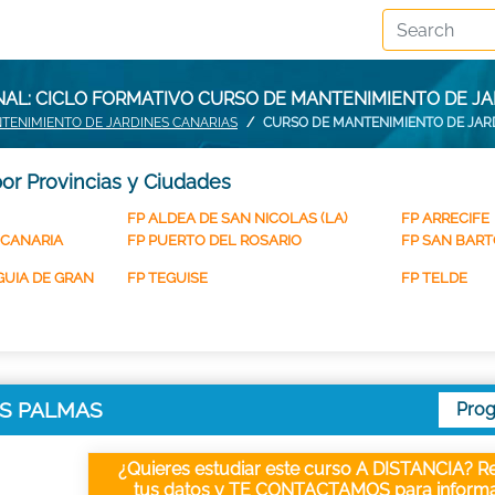
AL: CICLO FORMATIVO CURSO DE MANTENIMIENTO DE JA
TENIMIENTO DE JARDINES CANARIAS
CURSO DE MANTENIMIENTO DE JARD
or Provincias y Ciudades
FP ALDEA DE SAN NICOLAS (LA)
FP ARRECIFE
 CANARIA
FP PUERTO DEL ROSARIO
FP SAN BART
GUIA DE GRAN
FP TEGUISE
FP TELDE
LAS PALMAS
Pro
¿Quieres estudiar este curso A DISTANCIA? Re
tus datos y TE CONTACTAMOS para informa