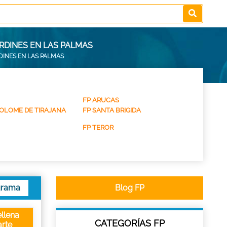
RDINES EN LAS PALMAS
INES EN LAS PALMAS
FP ARUCAS
OLOME DE TIRAJANA
FP SANTA BRIGIDA
FP TEROR
grama
Blog FP
llena
CATEGORÍAS FP
rte