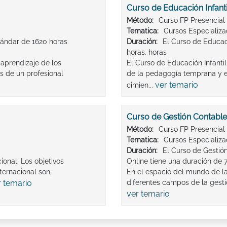
Curso de Educación Infanti
Método:
Curso FP Presencial
Tematica:
Cursos Especializ
tándar de 1620 horas
Duración:
El Curso de Educaci
horas. horas
aprendizaje de los
El Curso de Educación Infanti
es de un profesional
de la pedagogía temprana y e
ver temario
cimien...
Curso de Gestión Contable 
Método:
Curso FP Presencial
Tematica:
Cursos Especializ
Duración:
El Curso de Gestión
ional: Los objetivos
Online tiene una duración de 
ernacional son,
En el espacio del mundo de la
r temario
diferentes campos de la gestió
ver temario