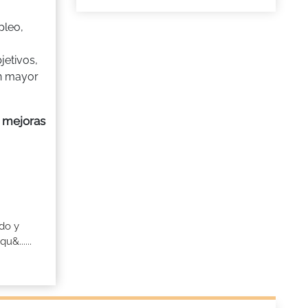
pleo,
jetivos,
un mayor
s mejoras
do y
&......