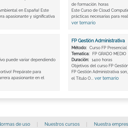
de formación. horas
Ambiental en España! Este
Este Curso de Cloud Computing
a apasionante y significativa
prácticas necesarias para reali
ver temario
FP Gestión Administrativa
Método:
Curso FP Presencial
Tematica:
FP GRADO MEDIO
ivo puede variar dependiendo
Duración:
1400 horas
Objetivos del curso FP Gestió
rtivo! Prepárate para
FP Gestión Administrativa so
arrera apasionante en el
ver temario
el Titulo O...
ormas de uso
Nuestros cursos
Nuestra empre