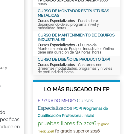
FP GRADO SUPERIOR A DISTANCIA
- 2000
horas
CURSO DE MONTADOR ESTRUCTURAS
METÁLICAS
Cursos Especializados
- Puede durar
dependiendo de su programa, nivel y
modalidad. horas
CURSO DE MANTENIMIENTO DE EQUIPOS
INDUSTRIALES
Cursos Especializados
- El Curso de
Mantenimiento de Equipos Industriales Online
tiene una duración de 325 horas. horas
CURSO DE DISEÑO DE PRODUCTO (DIP)
Cursos Especializados
- Contamos con
co y
diferentes modalidades, programas y niveles
de profundidad. horas
e
LO MÁS BUSCADO EN FP
Cursos
FP GRADO MEDIO
Especializados
PCPI Programas de
ado
Cualificación Profesional Inicial
pecíficas
pruebas libres fp 2026
fp grado
raduce en
fp grado superior 2026
medio 2026