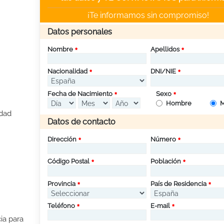
¡Te informamos sin compromiso!
Datos personales
Nombre
Apellidos
Nacionalidad
DNI/NIE
Fecha de Nacimiento
Sexo
Hombre
M
idad
Datos de contacto
Dirección
Número
Código Postal
Población
Provincia
País de Residencia
Teléfono
E-mail
ia para