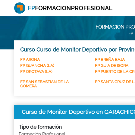
FORMACION PRO
FP
Curso Curso de Monitor Deportivo por Provin
FP ARONA
FP BREÑA BAJA
FP GUANCHA (LA)
FP GUIA DE ISORA
FP OROTAVA (LA)
FP PUERTO DE LA C
FP SAN SEBASTIAN DE LA
FP SANTA CRUZ DE 
GOMERA
Curso de Monitor Deportivo en GARACHIC
Tipo de formación
Formación Profesional