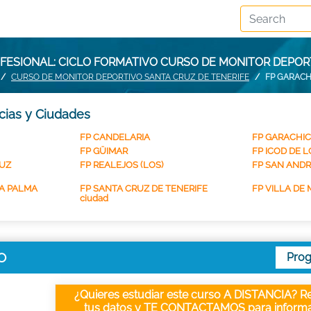
FESIONAL: CICLO FORMATIVO CURSO DE MONITOR DEPOR
CURSO DE MONITOR DEPORTIVO SANTA CRUZ DE TENERIFE
FP GARACH
cias y Ciudades
FP CANDELARIA
FP GARACHI
FP GÜIMAR
FP ICOD DE 
RUZ
FP REALEJOS (LOS)
FP SAN ANDR
LA PALMA
FP SANTA CRUZ DE TENERIFE
FP VILLA DE
ciudad
O
Pro
¿Quieres estudiar este curso A DISTANCIA? Re
tus datos y TE CONTACTAMOS para informa