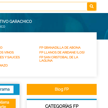
TIVO GARACHICO
ICO
CO
FP GRANADILLA DE ABONA
LOS VINOS
FP LLANOS DE ARIDANE (LOS)
ES Y SAUCES
FP SAN CRISTOBAL DE LA
LAGUNA
 MAZO
grama
Blog FP
llena
CATEGORÍAS FP
rte