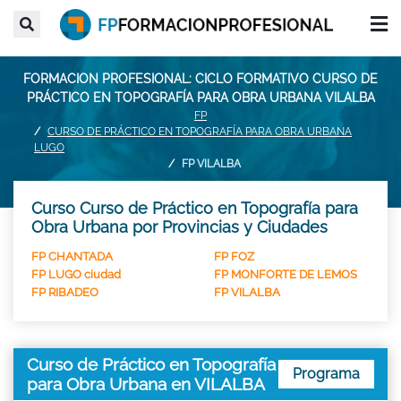
FORMACION PROFESIONAL: CICLO FORMATIVO CURSO DE
PRÁCTICO EN TOPOGRAFÍA PARA OBRA URBANA VILALBA
FP
CURSO DE PRÁCTICO EN TOPOGRAFÍA PARA OBRA URBANA
LUGO
FP VILALBA
Curso Curso de Práctico en Topografía para
Obra Urbana por Provincias y Ciudades
FP CHANTADA
FP FOZ
FP LUGO ciudad
FP MONFORTE DE LEMOS
FP RIBADEO
FP VILALBA
Curso de Práctico en Topografía
Programa
para Obra Urbana en VILALBA