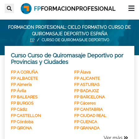
FORMACION PROFESIONAL: CICLO FORMATIVO CURSO DE
QUIROMASAJE DEPORTIVO ESPAÑA
FP
CURSO DE QUIROMASAJE DEPORTIVO
Curso Curso de Quiromasaje Deportivo por
Provincias y Ciudades
FP A CORUÑA
FP Álava
FP ALBACETE
FP ALICANTE
FP Almería
FP ASTURIAS
FP Ávila
FP BADAJOZ
FP BALEARES
FP BARCELONA
FP BURGOS
FP Cáceres
FP Cádiz
FP CANTABRIA
FP CASTELLON
FP CIUDAD REAL
FP Córdoba
FP CUENCA
FP GIRONA
FP GRANADA
Ver más