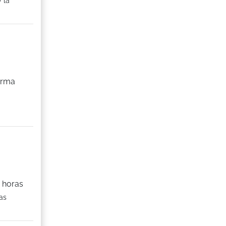
 la
orma
s horas
as