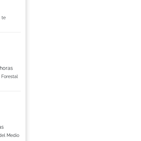
 te
 horas
 Forestal
as
 del Medio