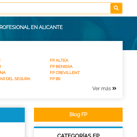
ROFESIONAL EN ALICANTE
I
FP ALTEA
M
FP BENISSA
INA
FP CREVILLENT
AR DEL SEGURA
FP IBI
Ver más
Blog FP
CATEGORÍAS FP