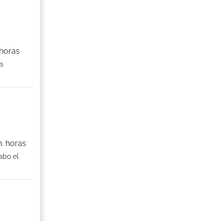
 horas
os
. horas
abo el