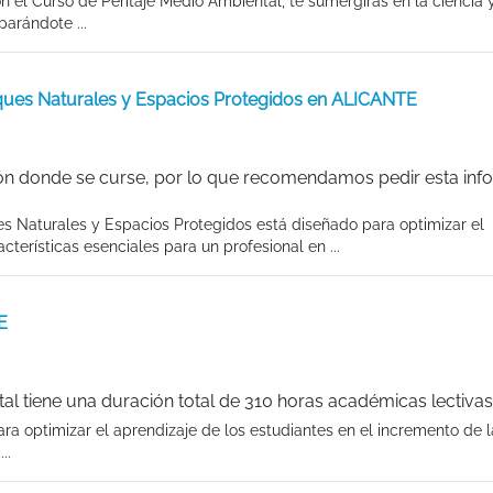
 el Curso de Peritaje Medio Ambiental, te sumergirás en la ciencia y
arándote ...
ques Naturales y Espacios Protegidos en ALICANTE
ón donde se curse, por lo que recomendamos pedir esta inf
 Naturales y Espacios Protegidos está diseñado para optimizar el
cterísticas esenciales para un profesional en ...
E
al tiene una duración total de 310 horas académicas lectiva
ra optimizar el aprendizaje de los estudiantes en el incremento de l
..