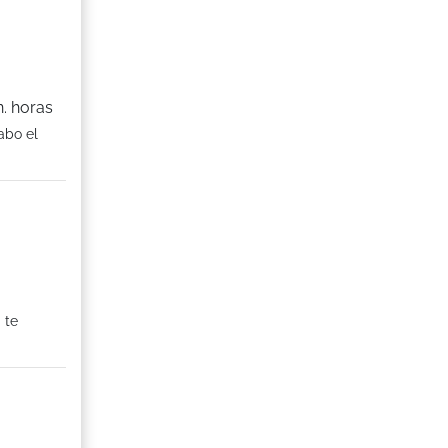
. horas
abo el
 te