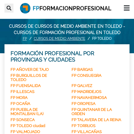
CURSOS DE CURSOS DE MEDIO AMBIENTE EN TOLEDO -
CURSOS DE FORMACIÓN PROFESIONAL EN TOLEDO
FP
CURSOS DE MEDIO AMBIENTE
FP TOLEDO
FORMACIÓN PROFESIONAL POR
PROVINCIAS Y CIUDADES
FP AÑOVER DE TAJO
FP BARGAS
FP BURGUILLOS DE
FP CONSUEGRA
TOLEDO
FP FUENSALIDA
FP GALVEZ
FP ILLESCAS
FP MADRIDEJOS
FP MORA
FP NAVAHERMOSA
FP OCAÑA
FP OROPESA
FP PUEBLA DE
FP QUINTANAR DE LA
MONTALBAN (LA)
ORDEN
FP SONSECA
FP TALAVERA DE LA REINA
FP TOLEDO ciudad
FP TORRIJOS
FP VALMOJADO
FP VILLACAÑAS