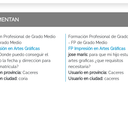
MENTAN
n Profesional de Grado Medio
Formación Profesional de Grad
Grado Medio
- FP de Grado Medio
ión en Artes Gráficas
FP Impresión en Artes Gráficas
Donde puedo conseguir el
jose maris:
para que mi hijo est
o la fecha y dirreccion para
artes graficas ¿que requisitos
matricula?
necesitaria?
n provincia:
Caceres
Usuario en provincia:
Caceres
en ciudad:
coria
Usuario en ciudad:
caceres