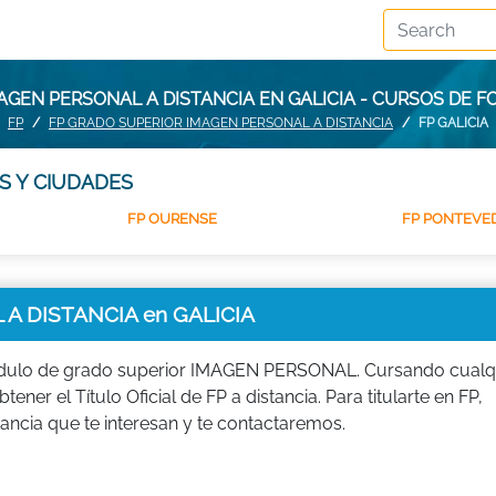
AGEN PERSONAL A DISTANCIA EN GALICIA - CURSOS DE F
FP
FP GRADO SUPERIOR IMAGEN PERSONAL A DISTANCIA
FP GALICIA
S Y CIUDADES
FP OURENSE
FP PONTEVE
A DISTANCIA en GALICIA
módulo de grado superior IMAGEN PERSONAL. Cursando cualq
er el Título Oficial de FP a distancia. Para titularte en FP,
cia que te interesan y te contactaremos.