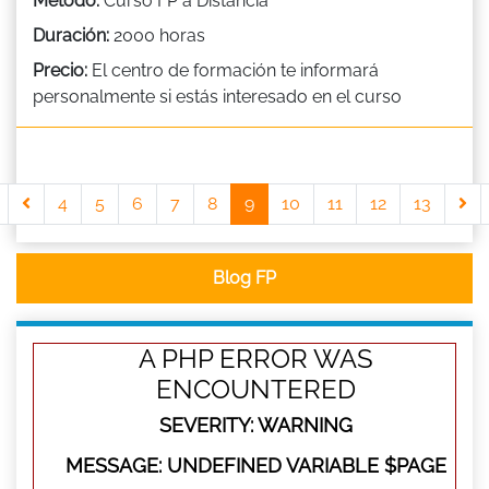
Método:
Curso FP a Distancia
Duración:
2000 horas
Precio:
El centro de formación te informará
personalmente si estás interesado en el curso
4
5
6
7
8
9
10
11
12
13
Blog FP
A PHP ERROR WAS
ENCOUNTERED
SEVERITY: WARNING
MESSAGE: UNDEFINED VARIABLE $PAGE