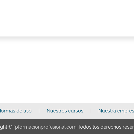
ormas de uso
Nuestros cursos
Nuestra empre
ight ©
fpformacionprofesional.com
Todos los derechos rese