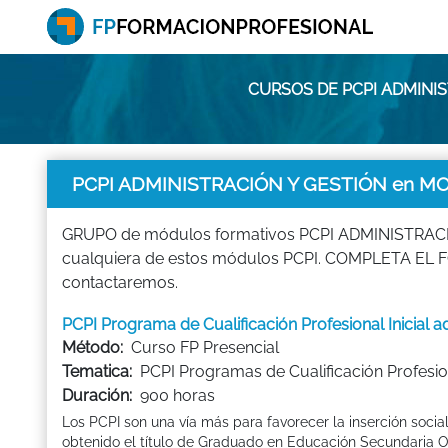
CURSOS DE PCPI ADMINI
PCPI ADMINISTRACIÓN Y GESTIÓN en MO
GRUPO de módulos formativos PCPI ADMINISTRACIÓN Y
cualquiera de estos módulos PCPI. COMPLETA EL F
contactaremos.
PCPI Programa de Cualificación Profesional Inicial 
Método:
Curso FP Presencial
Tematica:
PCPI Programas de Cualificación Profesion
Duración:
900 horas
Los PCPI son una vía más para favorecer la inserción socia
obtenido el título de Graduado en Educación Secundaria Ob