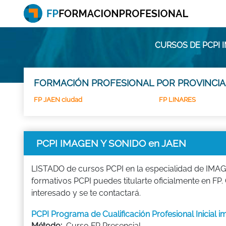
CURSOS DE PCPI 
FORMACIÓN PROFESIONAL POR PROVINCIA
FP JAEN ciudad
FP LINARES
PCPI IMAGEN Y SONIDO en JAEN
LISTADO de cursos PCPI en la especialidad de IMAGE
formativos PCPI puedes titularte oficialmente en 
interesado y se te contactará.
PCPI Programa de Cualificación Profesional Inicial 
Método:
Curso FP Presencial