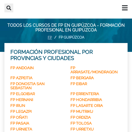
TODOS LOS CURSOS DE FP EN GUIPÚZCOA - FORMACIÓN
PROFESIONAL EN GUIPÚZCOA
FP
FP GUIPÚZCOA
FORMACIÓN PROFESIONAL POR
PROVINCIAS Y CIUDADES
FP ANDOAIN
FP
ARRASATE/MONDRAGON
FP AZPEITIA
FP BERGARA
FP DONOSTIA SAN
FP EIBAR
SEBASTIAN
FP ELGOIBAR
FP ERRENTERIA
FP HERNANI
FP HONDARRIBIA
FP IRUN
FP LASARTE ORIA
FP LEGAZPI
FP MUTRIKU
FP OÑATI
FP ORDIZIA
FP PASAIA
FP TOLOSA
FP URNIETA
FP URRETXU