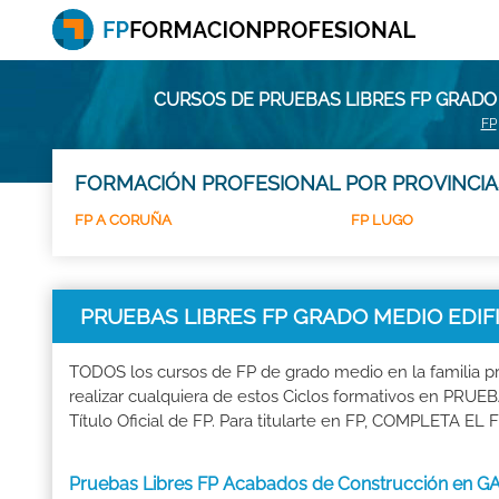
CURSOS DE PRUEBAS LIBRES FP GRADO 
FP
FORMACIÓN PROFESIONAL POR PROVINCIA
FP A CORUÑA
FP LUGO
PRUEBAS LIBRES FP GRADO MEDIO EDIFIC
TODOS los cursos de FP de grado medio en la familia
realizar cualquiera de estos Ciclos formativos en P
Título Oficial de FP. Para titularte en FP, COMPLETA E
Pruebas Libres FP Acabados de Construcción en G