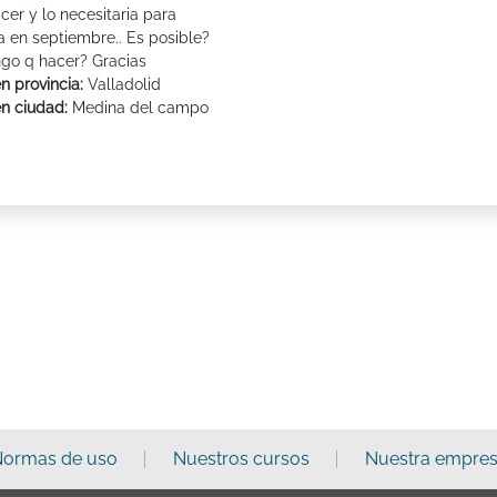
er y lo necesitaria para
a en septiembre.. Es posible?
ngo q hacer? Gracias
n provincia:
Valladolid
en ciudad:
Medina del campo
ormas de uso
Nuestros cursos
Nuestra empre