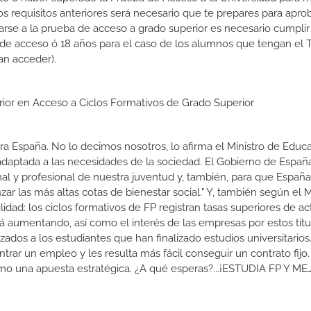
 requisitos anteriores será necesario que te prepares para aprob
rse a la prueba de acceso a grado superior es necesario cumpli
 de acceso ó 18 años para el caso de los alumnos que tengan el T
an acceder).
erior en Acceso a Ciclos Formativos de Grado Superior
a España. No lo decimos nosotros, lo afirma el Ministro de Educa
 adaptada a las necesidades de la sociedad. El Gobierno de Españ
nal y profesional de nuestra juventud y, también, para que Españ
r las más altas cotas de bienestar social." Y, también según el M
dad: los ciclos formativos de FP registran tasas superiores de ac
 aumentando, así como el interés de las empresas por estos titu
izados a los estudiantes que han finalizado estudios universitario
ar un empleo y les resulta más fácil conseguir un contrato fijo.
como una apuesta estratégica. ¿A qué esperas?...¡ESTUDIA FP Y M