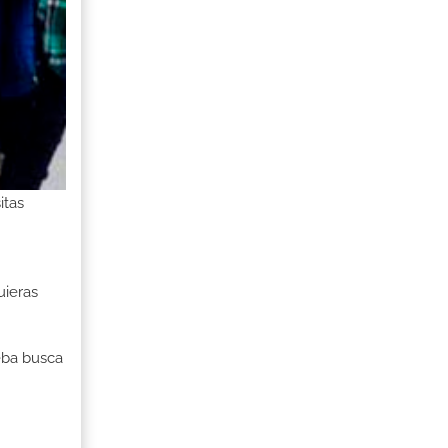
itas
uieras
ueba busca