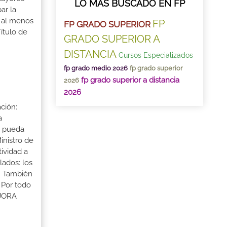
LO MÁS BUSCADO EN FP
ar la
r al menos
FP
FP GRADO SUPERIOR
ítulo de
GRADO SUPERIOR A
DISTANCIA
Cursos Especializados
fp grado medio 2026
fp grado superior
fp grado superior a distancia
2026
2026
ción:
a
a pueda
inistro de
tividad a
lados: los
s. También
 Por todo
EJORA