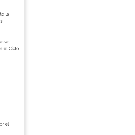
to la
as
ue se
n el Ciclo
or el