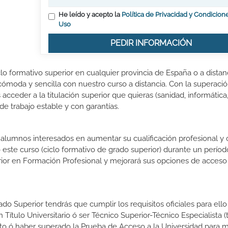
He leído y acepto la
Política de Privacidad y Condicion
Uso
PEDIR INFORMACIÓN
lo formativo superior en cualquier provincia de España o a distanc
ómoda y sencilla con nuestro curso a distancia. Con la superació
acceder a la titulación superior que quieras (sanidad, informática
 de trabajo estable y con garantías.
s alumnos interesados en aumentar su cualificación profesional y
o este curso (ciclo formativo de grado superior) durante un períod
rior en Formación Profesional y mejorará sus opciones de acceso 
do Superior tendrás que cumplir los requisitos oficiales para ello
 Título Universitario ó ser Técnico Superior-Técnico Especialista (t
rato ó haber superado la Prueba de Acceso a la Universidad para 