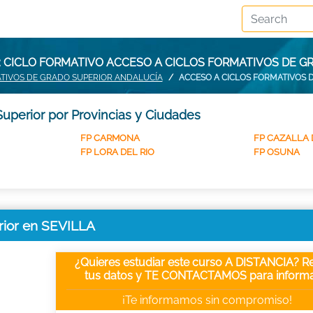
 CICLO FORMATIVO ACCESO A CICLOS FORMATIVOS DE GR
ATIVOS DE GRADO SUPERIOR ANDALUCÍA
ACCESO A CICLOS FORMATIVOS D
uperior por Provincias y Ciudades
FP CARMONA
FP CAZALLA 
FP LORA DEL RIO
FP OSUNA
rior en SEVILLA
¿Quieres estudiar este curso A DISTANCIA? Re
tus datos y TE CONTACTAMOS para informa
¡Te informamos sin compromiso!