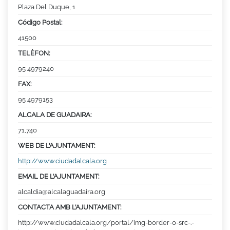
Plaza Del Duque, 1
Código Postal:
41500
TELÈFON:
95 4979240
FAX:
95 4979153
ALCALA DE GUADAIRA:
71,740
WEB DE L’AJUNTAMENT:
http://www.ciudadalcala.org
EMAIL DE L’AJUNTAMENT:
alcaldia@alcalaguadaira.org
CONTACTA AMB L’AJUNTAMENT:
http://www.ciudadalcala.org/portal/img-border-0-src-.-