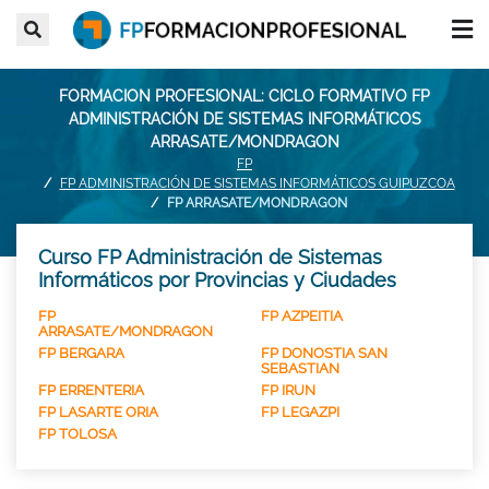
FORMACION PROFESIONAL: CICLO FORMATIVO FP
ADMINISTRACIÓN DE SISTEMAS INFORMÁTICOS
ARRASATE/MONDRAGON
FP
FP ADMINISTRACIÓN DE SISTEMAS INFORMÁTICOS GUIPUZCOA
FP ARRASATE/MONDRAGON
Curso FP Administración de Sistemas
Informáticos por Provincias y Ciudades
FP
FP AZPEITIA
ARRASATE/MONDRAGON
FP BERGARA
FP DONOSTIA SAN
SEBASTIAN
FP ERRENTERIA
FP IRUN
FP LASARTE ORIA
FP LEGAZPI
FP TOLOSA