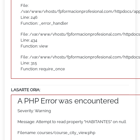
File:
/var/www/vhosts/fpformacionprofesional.com/httpdocs/appl
Line: 246
Function: _error_handler
File: /var/www/vhosts/fpformacionprofesional.com/httpdocs
Line: 434
Function: view
File: /var/www/vhosts/fpformacionprofesional.com/httpdoc
Line: 315
Function: require_once
LASARTE ORIA:
A PHP Error was encountered
Severity: Warning
Message: Attempt to read property "HABITANTES" on null
Filename: courses/course_city_view.php