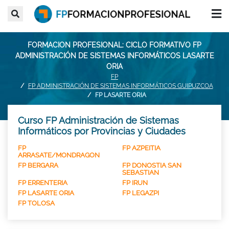
FORMACION PROFESIONAL: CICLO FORMATIVO FP
ADMINISTRACIÓN DE SISTEMAS INFORMÁTICOS LASARTE
ORIA
FP
FP ADMINISTRACIÓN DE SISTEMAS INFORMÁTICOS GUIPUZCOA
FP LASARTE ORIA
Curso FP Administración de Sistemas
Informáticos por Provincias y Ciudades
FP
FP AZPEITIA
ARRASATE/MONDRAGON
FP BERGARA
FP DONOSTIA SAN
SEBASTIAN
FP ERRENTERIA
FP IRUN
FP LASARTE ORIA
FP LEGAZPI
FP TOLOSA