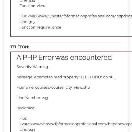
Line: 434
Function: view
File: /var/www/vhosts/fpformacionprofesional.com/httpdoc
Line: 315
Function: require_once
TELÈFON:
A PHP Error was encountered
Severity: Warning
Message: Attempt to read property "TELEFONO" on null
Filename: courses/course_city_view.php
Line Number: 243
Backtrace:
File:
/var/www/vhosts/fpformacionprofesional.com/httpdocs/appl
Line: 243