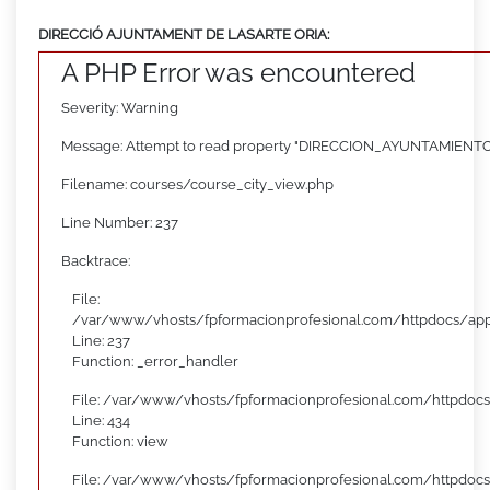
DIRECCIÓ AJUNTAMENT DE LASARTE ORIA:
A PHP Error was encountered
Severity: Warning
Message: Attempt to read property "DIRECCION_AYUNTAMIENTO"
Filename: courses/course_city_view.php
Line Number: 237
Backtrace:
File:
/var/www/vhosts/fpformacionprofesional.com/httpdocs/appl
Line: 237
Function: _error_handler
File: /var/www/vhosts/fpformacionprofesional.com/httpdocs
Line: 434
Function: view
File: /var/www/vhosts/fpformacionprofesional.com/httpdoc