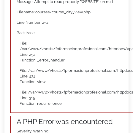
Message: Attempt to read property "WEBSITE" on null
Filename: courses/course_city_view.php
Line Number: 252
Backtrace:
File:
/var/www/vhosts/fpformacionprofesional.com/httpdocs/appl
Line: 252
Function: _error_handler
File: /var/www/vhosts/fpformacionprofesional.com/httpdocs
Line: 434
Function: view
File: /var/www/vhosts/fpformacionprofesional.com/httpdoc
Line: 315
Function: require_once
A PHP Error was encountered
Severity: Warning