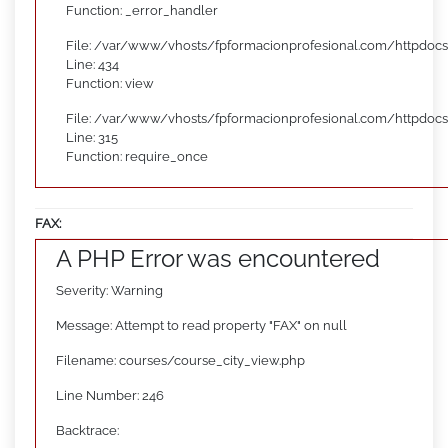
Function: _error_handler
File: /var/www/vhosts/fpformacionprofesional.com/httpdocs
Line: 434
Function: view
File: /var/www/vhosts/fpformacionprofesional.com/httpdoc
Line: 315
Function: require_once
FAX:
A PHP Error was encountered
Severity: Warning
Message: Attempt to read property "FAX" on null
Filename: courses/course_city_view.php
Line Number: 246
Backtrace: