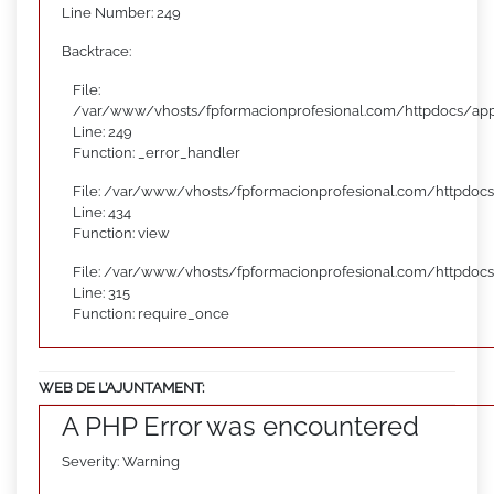
Line Number: 249
Backtrace:
File:
/var/www/vhosts/fpformacionprofesional.com/httpdocs/appl
Line: 249
Function: _error_handler
File: /var/www/vhosts/fpformacionprofesional.com/httpdocs
Line: 434
Function: view
File: /var/www/vhosts/fpformacionprofesional.com/httpdoc
Line: 315
Function: require_once
WEB DE L’AJUNTAMENT:
A PHP Error was encountered
Severity: Warning