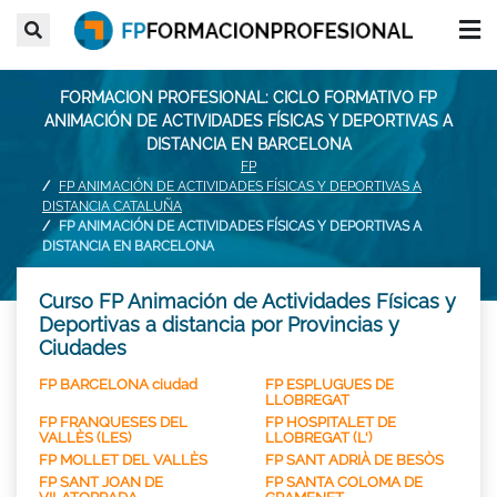
FORMACION PROFESIONAL: CICLO FORMATIVO FP
ANIMACIÓN DE ACTIVIDADES FÍSICAS Y DEPORTIVAS A
DISTANCIA EN BARCELONA
FP
FP ANIMACIÓN DE ACTIVIDADES FÍSICAS Y DEPORTIVAS A
DISTANCIA CATALUÑA
FP ANIMACIÓN DE ACTIVIDADES FÍSICAS Y DEPORTIVAS A
DISTANCIA EN BARCELONA
Curso FP Animación de Actividades Físicas y
Deportivas a distancia por Provincias y
Ciudades
FP BARCELONA ciudad
FP ESPLUGUES DE
LLOBREGAT
FP FRANQUESES DEL
FP HOSPITALET DE
VALLÈS (LES)
LLOBREGAT (L')
FP MOLLET DEL VALLÈS
FP SANT ADRIÀ DE BESÒS
FP SANT JOAN DE
FP SANTA COLOMA DE