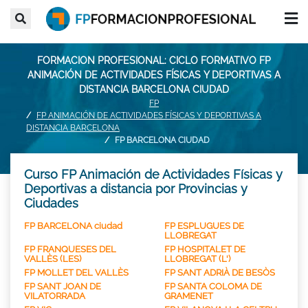
FORMACION PROFESIONAL: CICLO FORMATIVO FP
ANIMACIÓN DE ACTIVIDADES FÍSICAS Y DEPORTIVAS A
DISTANCIA BARCELONA CIUDAD
FP
FP ANIMACIÓN DE ACTIVIDADES FÍSICAS Y DEPORTIVAS A
DISTANCIA BARCELONA
FP BARCELONA CIUDAD
Curso FP Animación de Actividades Físicas y
Deportivas a distancia por Provincias y
Ciudades
FP BARCELONA ciudad
FP ESPLUGUES DE
LLOBREGAT
FP FRANQUESES DEL
FP HOSPITALET DE
VALLÈS (LES)
LLOBREGAT (L')
FP MOLLET DEL VALLÈS
FP SANT ADRIÀ DE BESÒS
FP SANT JOAN DE
FP SANTA COLOMA DE
VILATORRADA
GRAMENET