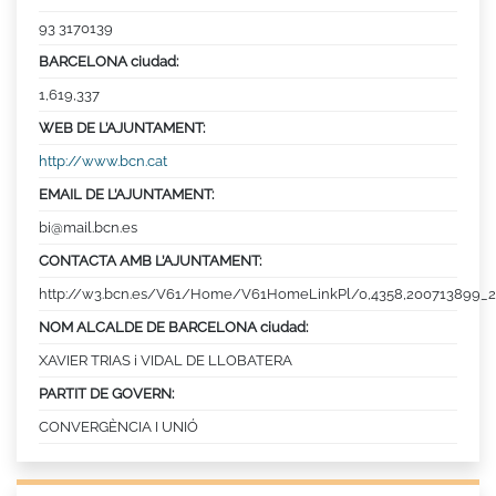
93 3170139
BARCELONA ciudad:
1,619,337
WEB DE L’AJUNTAMENT:
http://www.bcn.cat
EMAIL DE L’AJUNTAMENT:
bi@mail.bcn.es
CONTACTA AMB L’AJUNTAMENT:
http://w3.bcn.es/V61/Home/V61HomeLinkPl/0,4358,200713899_2
NOM ALCALDE DE BARCELONA ciudad:
XAVIER TRIAS i VIDAL DE LLOBATERA
PARTIT DE GOVERN:
CONVERGÈNCIA I UNIÓ