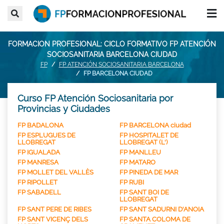
FORMACION PROFESIONAL: CICLO FORMATIVO FP ATENCIÓN
SOCIOSANITARIA BARCELONA CIUDAD
FP
FP ATENCIÓN SOCIOSANITARIA BARCELONA
FP BARCELONA CIUDAD
Curso FP Atención Sociosanitaria por
Provincias y Ciudades
FP BADALONA
FP BARCELONA ciudad
FP ESPLUGUES DE
FP HOSPITALET DE
LLOBREGAT
LLOBREGAT (L')
FP IGUALADA
FP MANLLEU
FP MANRESA
FP MATARO
FP MOLLET DEL VALLÈS
FP PINEDA DE MAR
FP RIPOLLET
FP RUBI
FP SABADELL
FP SANT BOI DE
LLOBREGAT
FP SANT PERE DE RIBES
FP SANT SADURNI D'ANOIA
FP SANT VICENÇ DELS
FP SANTA COLOMA DE