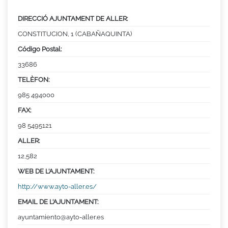
DIRECCIÓ AJUNTAMENT DE ALLER:
CONSTITUCION, 1 (CABAÑAQUINTA)
Código Postal:
33686
TELÈFON:
985 494000
FAX:
98 5495121
ALLER:
12,582
WEB DE L’AJUNTAMENT:
http://www.ayto-aller.es/
EMAIL DE L’AJUNTAMENT:
ayuntamiento@ayto-aller.es