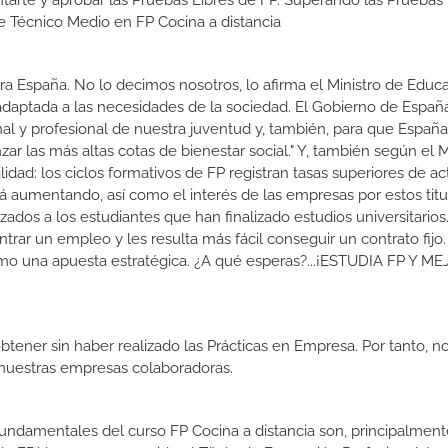
tarte y aprobar las Pruebas Libres de FP. Superando las Pruebas 
de Técnico Medio en FP Cocina a distancia
a España. No lo decimos nosotros, lo afirma el Ministro de Educa
 adaptada a las necesidades de la sociedad. El Gobierno de Españ
nal y profesional de nuestra juventud y, también, para que Españ
r las más altas cotas de bienestar social." Y, también según el M
dad: los ciclos formativos de FP registran tasas superiores de ac
 aumentando, así como el interés de las empresas por estos titu
izados a los estudiantes que han finalizado estudios universitario
ar un empleo y les resulta más fácil conseguir un contrato fijo.
como una apuesta estratégica. ¿A qué esperas?...¡ESTUDIA FP Y M
btener sin haber realizado las Prácticas en Empresa. Por tanto, n
n nuestras empresas colaboradoras.
 fundamentales del curso FP Cocina a distancia son, principalment