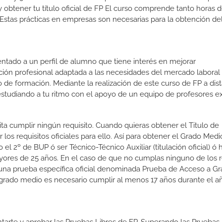
y obtener tu título oficial de FP El curso comprende tanto horas 
Estas prácticas en empresas son necesarias para la obtención del
ientado a un perfil de alumno que tiene interés en mejorar
ción profesional adaptada a las necesidades del mercado laboral
 de formación. Mediante la realización de este curso de FP a dist
estudiando a tu ritmo con el apoyo de un equipo de profesores e
ita cumplir ningún requisito. Cuando quieras obtener el Titulo de
os requisitos oficiales para ello. Así para obtener el Grado Medi
l 2º de BUP ó ser Técnico-Técnico Auxiliar (titulación oficial) ó 
yores de 25 años. En el caso de que no cumplas ninguno de los r
 una prueba específica oficial denominada Prueba de Acceso a G
grado medio es necesario cumplir al menos 17 años durante el a