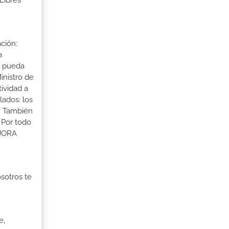
Libres
ción:
a
a pueda
inistro de
tividad a
lados: los
s. También
 Por todo
EJORA
osotros te
e,