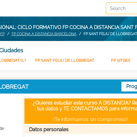
ONAL: CICLO FORMATIVO FP COCINA A DISTANCIA SANT 
FP
FP COCINA A DISTANCIA BARCELONA
FP SANT FELIU DE LLOBREGAT
 Ciudades
OBREGAT (L')
FP SANT FELIU DE LLOBREGAT
FP SITGES
 LLOBREGAT
Pro
¿Quieres estudiar este curso A DISTANCIA? Re
tus datos y TE CONTACTAMOS para informa
¡Te informamos sin compromiso!
de
Datos personales