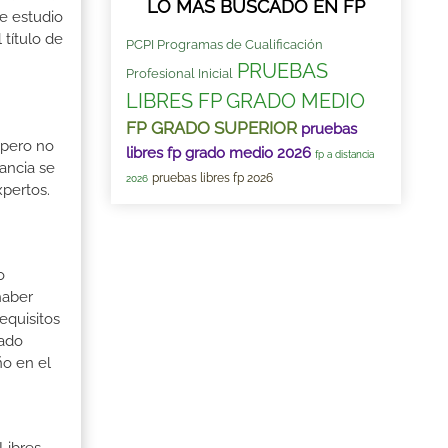
LO MÁS BUSCADO EN FP
de estudio
 título de
PCPI Programas de Cualificación
PRUEBAS
Profesional Inicial
LIBRES FP GRADO MEDIO
FP GRADO SUPERIOR
pruebas
 pero no
libres fp grado medio 2026
fp a distancia
ancia se
pruebas libres fp 2026
2026
xpertos.
o
haber
equisitos
rado
ño en el