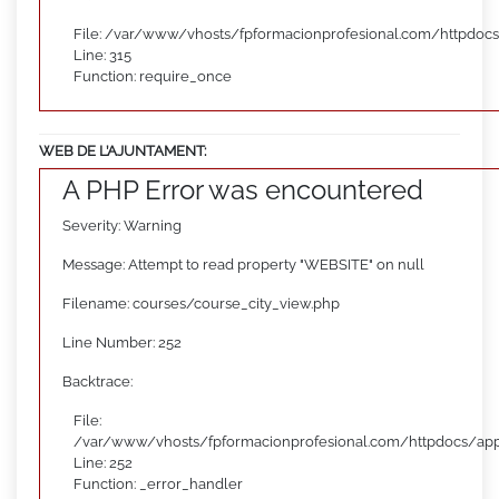
File: /var/www/vhosts/fpformacionprofesional.com/httpdoc
Line: 315
Function: require_once
WEB DE L’AJUNTAMENT:
A PHP Error was encountered
Severity: Warning
Message: Attempt to read property "WEBSITE" on null
Filename: courses/course_city_view.php
Line Number: 252
Backtrace:
File:
/var/www/vhosts/fpformacionprofesional.com/httpdocs/appl
Line: 252
Function: _error_handler