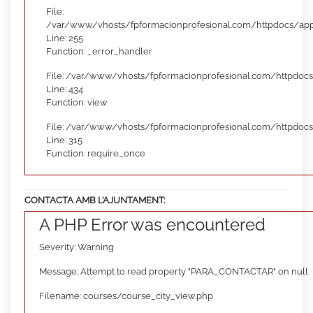
File:
/var/www/vhosts/fpformacionprofesional.com/httpdocs/appl
Line: 255
Function: _error_handler
File: /var/www/vhosts/fpformacionprofesional.com/httpdocs
Line: 434
Function: view
File: /var/www/vhosts/fpformacionprofesional.com/httpdoc
Line: 315
Function: require_once
CONTACTA AMB L’AJUNTAMENT:
A PHP Error was encountered
Severity: Warning
Message: Attempt to read property "PARA_CONTACTAR" on null
Filename: courses/course_city_view.php