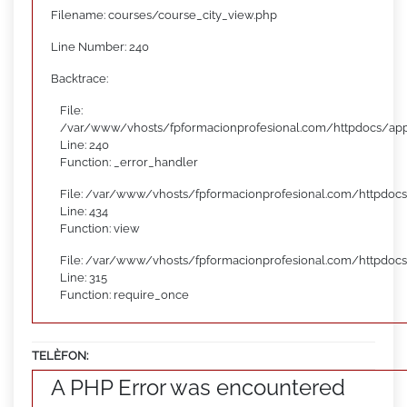
Filename: courses/course_city_view.php
Line Number: 240
Backtrace:
File:
/var/www/vhosts/fpformacionprofesional.com/httpdocs/appl
Line: 240
Function: _error_handler
File: /var/www/vhosts/fpformacionprofesional.com/httpdocs
Line: 434
Function: view
File: /var/www/vhosts/fpformacionprofesional.com/httpdoc
Line: 315
Function: require_once
TELÈFON:
A PHP Error was encountered