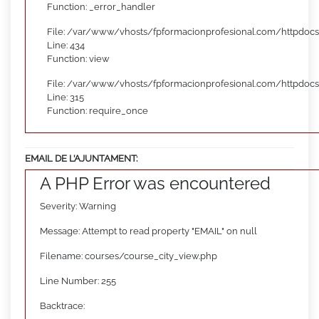
Function: _error_handler
File: /var/www/vhosts/fpformacionprofesional.com/httpdocs
Line: 434
Function: view
File: /var/www/vhosts/fpformacionprofesional.com/httpdoc
Line: 315
Function: require_once
EMAIL DE L’AJUNTAMENT:
A PHP Error was encountered
Severity: Warning
Message: Attempt to read property "EMAIL" on null
Filename: courses/course_city_view.php
Line Number: 255
Backtrace: