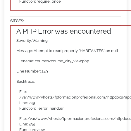
Function: require_once
SITGES:
A PHP Error was encountered
Severity: Warning
Message: Attempt to read property "HABITANTES" on null
Filename: courses/course_city_view.php
Line Number: 249
Backtrace:
File:
/var/www/vhosts/fpformacionprofesional.com/httpdocs/appl
Line: 249
Function: _error_handler
File: /var/www/vhosts/fpformacionprofesional.com/httpdocs
Line: 434
Function: view