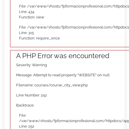
File: /var/www/vhosts/fpformacionprofesional.com/httpdocs
Line: 434
Function: view
File: /var/www/vhosts/fpformacionprofesional.com/httpdoc
Line: 315
Function: require_once
A PHP Error was encountered
Severity: Warning
Message: Attempt to read property "WEBSITE" on null
Filename: courses/course_city_view.php
Line Number: 252
Backtrace:
File:
/var/www/vhosts/fpformacionprofesional.com/httpdocs/appl
Line: 252