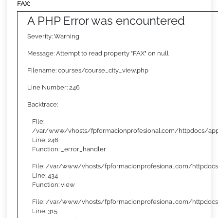
FAX:
A PHP Error was encountered
Severity: Warning
Message: Attempt to read property "FAX" on null
Filename: courses/course_city_view.php
Line Number: 246
Backtrace:
File:
/var/www/vhosts/fpformacionprofesional.com/httpdocs/appl
Line: 246
Function: _error_handler
File: /var/www/vhosts/fpformacionprofesional.com/httpdocs
Line: 434
Function: view
File: /var/www/vhosts/fpformacionprofesional.com/httpdoc
Line: 315