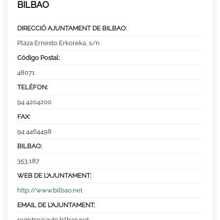
BILBAO
DIRECCIÓ AJUNTAMENT DE BILBAO:
Plaza Ernesto Erkoreka, s/n
Código Postal:
48071
TELÈFON:
94 4204200
FAX:
94 4464498
BILBAO:
353,187
WEB DE L’AJUNTAMENT:
http://www.bilbao.net
EMAIL DE L’AJUNTAMENT:
registro@ayto.bilbao.net