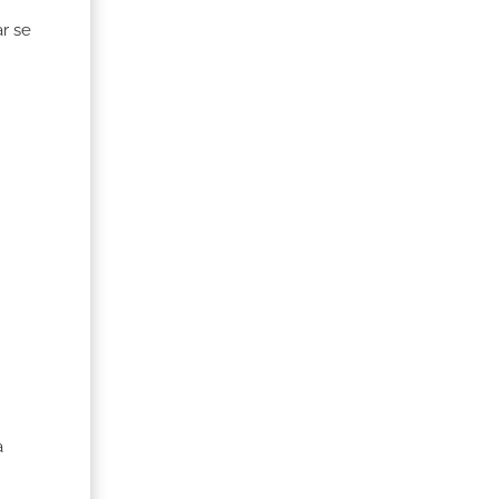
r se
a