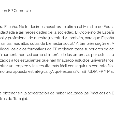
io en FP Comercio
a España. No lo decimos nosotros, lo afirma el Ministro de Educa
 adaptada a las necesidades de la sociedad. El Gobierno de Españ
nal y profesional de nuestra juventud y, también, para que Españ
r las más altas cotas de bienestar social." Y, también según el M
dad: los ciclos formativos de FP registran tasas superiores de ac
 aumentando, así como el interés de las empresas por estos titu
izados a los estudiantes que han finalizado estudios universitario
ar un empleo y les resulta más fácil conseguir un contrato fijo.
como una apuesta estratégica. ¿A qué esperas?...¡ESTUDIA FP Y M
de obtener sin la acreditación de haber realizado las Prácticas en
os de Trabajo).