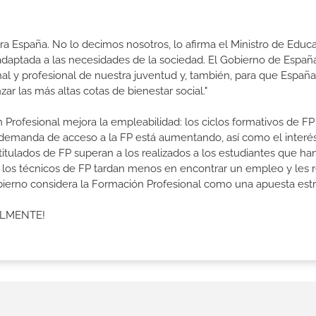
a España. No lo decimos nosotros, lo afirma el Ministro de Educa
 adaptada a las necesidades de la sociedad. El Gobierno de Españ
nal y profesional de nuestra juventud y, también, para que Españ
r las más altas cotas de bienestar social."
 Profesional mejora la empleabilidad: los ciclos formativos de FP
a demanda de acceso a la FP está aumentando, así como el interés
 titulados de FP superan a los realizados a los estudiantes que ha
e los técnicos de FP tardan menos en encontrar un empleo y les r
Gobierno considera la Formación Profesional como una apuesta estr
ALMENTE!