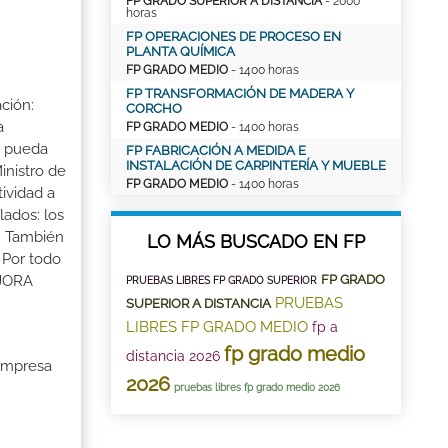
FP GRADO SUPERIOR A DISTANCIA
- 2000
horas
FP OPERACIONES DE PROCESO EN
PLANTA QUÍMICA
FP GRADO MEDIO
- 1400 horas
FP TRANSFORMACIÓN DE MADERA Y
ción:
CORCHO
a
FP GRADO MEDIO
- 1400 horas
a pueda
FP FABRICACIÓN A MEDIDA E
INSTALACIÓN DE CARPINTERÍA Y MUEBLE
inistro de
FP GRADO MEDIO
- 1400 horas
tividad a
lados: los
s. También
LO MÁS BUSCADO EN FP
 Por todo
FP GRADO
EJORA
PRUEBAS LIBRES FP GRADO SUPERIOR
PRUEBAS
SUPERIOR A DISTANCIA
LIBRES FP GRADO MEDIO
fp a
fp grado medio
distancia 2026
 Empresa
2026
pruebas libres fp grado medio 2026