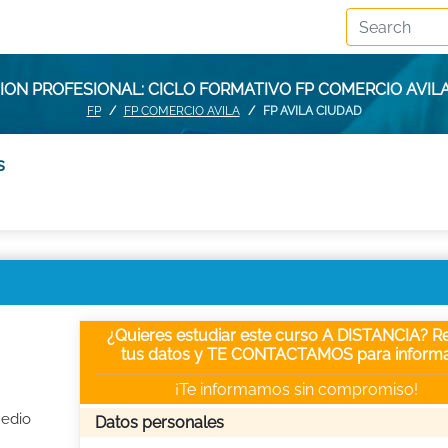
ON PROFESIONAL: CICLO FORMATIVO FP COMERCIO AVIL
FP
FP COMERCIO AVILA
FP AVILA CIUDAD
s
¿Quieres estudiar este curso A DISTANCIA? Re
tus datos y TE CONTACTAMOS para informa
¡Te informamos sin compromiso!
Medio
Datos personales