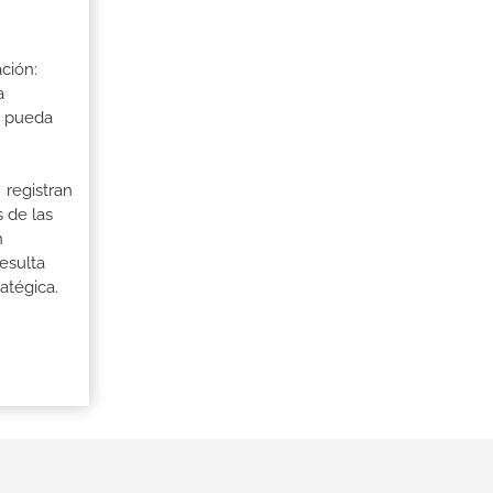
ción:
a
a pueda
 registran
 de las
n
esulta
atégica.