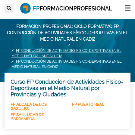
FORMACION PROFESIONAL: CICLO FORMATIVO FP
CONDUCCIÓN DE ACTIVIDADES FÍSICO-DEPORTIVAS EN EL
MEDIO NATURAL EN CADIZ
FP
FP CONDUCCIÓN DE ACTIVIDADES FÍSICO-DEPORTIVAS EN EL
MEDIO NATURAL ANDALUCÍA
FP CONDUCCIÓN DE ACTIVIDADES FÍSICO-DEPORTIVAS EN EL
MEDIO NATURAL EN CADIZ
Curso FP Conducción de Actividades Físico-
Deportivas en el Medio Natural por
Provincias y Ciudades
FP ALCALA DE LOS
FP PUERTO REAL
GAZULES
FP SANLUCAR DE
BARRAMEDA