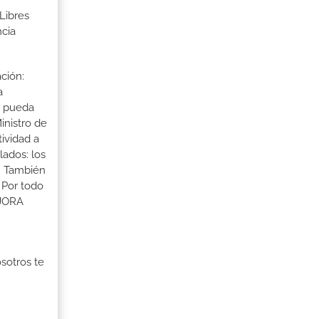
Libres
ncia
ción:
a
a pueda
inistro de
tividad a
lados: los
s. También
 Por todo
EJORA
osotros te