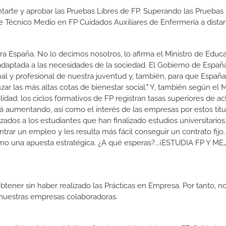
tarte y aprobar las Pruebas Libres de FP. Superando las Pruebas 
de Técnico Medio en FP Cuidados Auxiliares de Enfermería a dista
a España. No lo decimos nosotros, lo afirma el Ministro de Educa
 adaptada a las necesidades de la sociedad. El Gobierno de Españ
nal y profesional de nuestra juventud y, también, para que Españ
r las más altas cotas de bienestar social." Y, también según el M
dad: los ciclos formativos de FP registran tasas superiores de ac
 aumentando, así como el interés de las empresas por estos titu
izados a los estudiantes que han finalizado estudios universitario
ar un empleo y les resulta más fácil conseguir un contrato fijo.
como una apuesta estratégica. ¿A qué esperas?...¡ESTUDIA FP Y M
btener sin haber realizado las Prácticas en Empresa. Por tanto, n
n nuestras empresas colaboradoras.