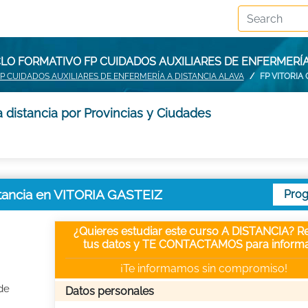
LO FORMATIVO FP CUIDADOS AUXILIARES DE ENFERMERÍA 
P CUIDADOS AUXILIARES DE ENFERMERÍA A DISTANCIA ALAVA
FP VITORIA 
 distancia por Provincias y Ciudades
stancia en VITORIA GASTEIZ
Pro
¿Quieres estudiar este curso A DISTANCIA? Re
tus datos y TE CONTACTAMOS para informa
¡Te informamos sin compromiso!
de
Datos personales