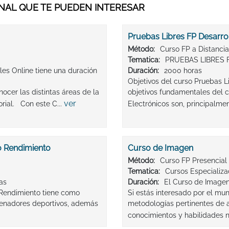
AL QUE TE PUEDEN INTERESAR
Pruebas Libres FP Desarro
Método:
Curso FP a Distancia
Tematica:
PRUEBAS LIBRES 
les Online tiene una duración
Duración:
2000 horas
Objetivos del curso Pruebas L
nocer las distintas áreas de la
objetivos fundamentales del c
ver
orial. Con este C...
Electrónicos son, principalmen
o Rendimiento
Curso de Imagen
Método:
Curso FP Presencial
Tematica:
Cursos Especializ
as
Duración:
El Curso de Imagen
 Rendimiento tiene como
Si estás interesado por el mu
ntrenadores deportivos, además
metodologías pertinentes de a
conocimientos y habilidades n