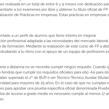
er realizada en un total de entre 6 y 9 meses con dedicación parc
entarte a los exámenes por libre y obtener tu título oficial de FP 
lización de Prácticas en empresas. Estas prácticas en empresas 
ientado a un perfil de alumno que tiene interés en mejorar
ción profesional adaptada a las necesidades del mercado laboral
 de formación. Mediante la realización de este curso de FP a dist
estudiando a tu ritmo con el apoyo de un equipo de profesores e
ería a distancia no se necesita cumplir ningún requisito. Cuando 
endrás que cumplir los requisitos oficiales para ello. Así para ob
er superado el 2º de BUP ó ser Técnico-Técnico Auxiliar (titulac
versidad para mayores de 25 años. En el caso de que no cumplas 
ares para aprobar una prueba específica oficial denominada Prueb
eba de acceso a grado medio es necesario cumplir al menos 17 a
so.