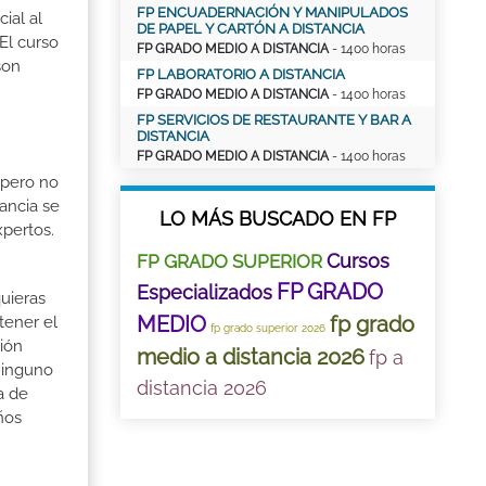
FP ENCUADERNACIÓN Y MANIPULADOS
ial al
DE PAPEL Y CARTÓN A DISTANCIA
El curso
FP GRADO MEDIO A DISTANCIA
- 1400 horas
son
FP LABORATORIO A DISTANCIA
FP GRADO MEDIO A DISTANCIA
- 1400 horas
FP SERVICIOS DE RESTAURANTE Y BAR A
DISTANCIA
FP GRADO MEDIO A DISTANCIA
- 1400 horas
 pero no
ancia se
LO MÁS BUSCADO EN FP
xpertos.
Cursos
FP GRADO SUPERIOR
FP GRADO
Especializados
quieras
MEDIO
fp grado
tener el
fp grado superior 2026
ión
medio a distancia 2026
fp a
ninguno
distancia 2026
a de
ños