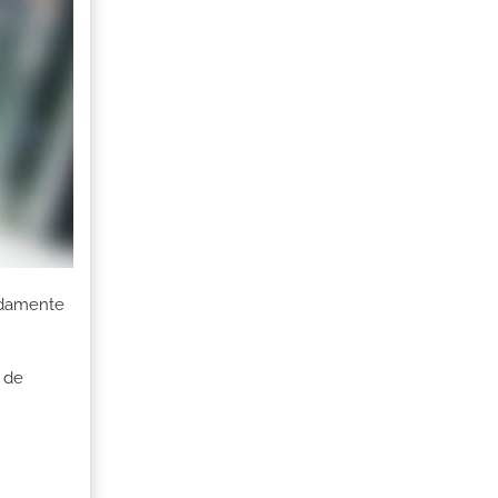
uadamente
 de