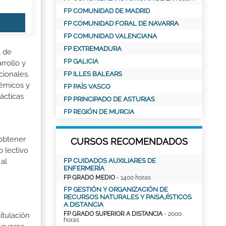
FP COMUNIDAD DE MADRID
FP COMUNIDAD FORAL DE NAVARRA
FP COMUNIDAD VALENCIANA
FP EXTREMADURA
l de
FP GALICIA
rrollo y
cionales.
FP ILLES BALEARS
démicos y
FP PAÍS VASCO
ácticas
FP PRINCIPADO DE ASTURIAS
FP REGIÓN DE MURCIA
 obtener
CURSOS RECOMENDADOS
o lectivo
FP CUIDADOS AUXILIARES DE
al
ENFERMERÍA
FP GRADO MEDIO
- 1400 horas
FP GESTIÓN Y ORGANIZACIÓN DE
RECURSOS NATURALES Y PAISAJÍSTICOS
A DISTANCIA
FP GRADO SUPERIOR A DISTANCIA
- 2000
itulación
horas