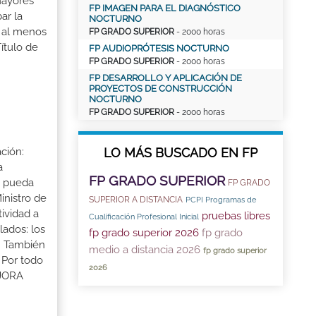
mayores
FP IMAGEN PARA EL DIAGNÓSTICO
ar la
NOCTURNO
r al menos
FP GRADO SUPERIOR
- 2000 horas
ítulo de
FP AUDIOPRÓTESIS NOCTURNO
FP GRADO SUPERIOR
- 2000 horas
FP DESARROLLO Y APLICACIÓN DE
PROYECTOS DE CONSTRUCCIÓN
NOCTURNO
FP GRADO SUPERIOR
- 2000 horas
LO MÁS BUSCADO EN FP
ción:
a
FP GRADO SUPERIOR
a pueda
FP GRADO
inistro de
SUPERIOR A DISTANCIA
PCPI Programas de
tividad a
pruebas libres
Cualificación Profesional Inicial
lados: los
fp grado superior 2026
fp grado
s. También
medio a distancia 2026
fp grado superior
 Por todo
2026
EJORA