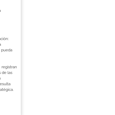
a
ción:
a
a pueda
 registran
 de las
n
esulta
atégica.