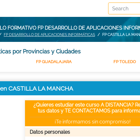
CLO FORMATIVO FP DESARROLLO DE APLICACIONES INFOR
FP DESARROLLO DE APLICACIONES INFORMÁTICAS
FP CASTILLA LA MA
icas por Provincias y Ciudades
FP GUADALAJARA
FP TOLEDO
cas en CASTILLA LA MANCHA
¿Quieres estudiar este curso A DISTANCIA? Re
tus datos y TE CONTACTAMOS para informa
¡Te informamos sin compromiso!
Datos personales