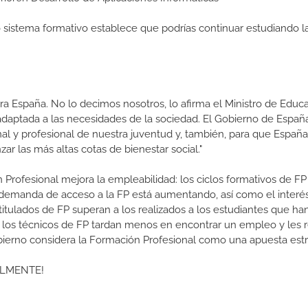
ro sistema formativo establece que podrías continuar estudiando l
a España. No lo decimos nosotros, lo afirma el Ministro de Educa
 adaptada a las necesidades de la sociedad. El Gobierno de Españ
nal y profesional de nuestra juventud y, también, para que Españ
r las más altas cotas de bienestar social."
 Profesional mejora la empleabilidad: los ciclos formativos de FP
a demanda de acceso a la FP está aumentando, así como el interés
 titulados de FP superan a los realizados a los estudiantes que ha
e los técnicos de FP tardan menos en encontrar un empleo y les r
Gobierno considera la Formación Profesional como una apuesta estr
ALMENTE!