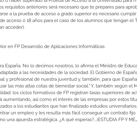
rato ó haber superado la Prueba de Acceso a la Universidad para 
 requisitos anteriores será necesario que te prepares para aprob
rse a la prueba de acceso a grado superior es necesario cumpli
 de acceso ó 18 años para el caso de los alumnos que tengan el T
an acceder).
rior en FP Desarrollo de Aplicaciones Informáticas
a España. No lo decimos nosotros, lo afirma el Ministro de Educa
 adaptada a las necesidades de la sociedad. El Gobierno de Españ
nal y profesional de nuestra juventud y, también, para que Españ
r las más altas cotas de bienestar social." Y, también según el M
dad: los ciclos formativos de FP registran tasas superiores de ac
 aumentando, así como el interés de las empresas por estos titu
izados a los estudiantes que han finalizado estudios universitario
ar un empleo y les resulta más fácil conseguir un contrato fijo.
como una apuesta estratégica. ¿A qué esperas?...¡ESTUDIA FP Y M