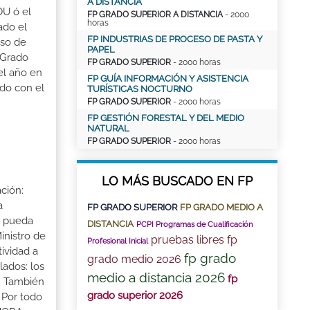
A DISTANCIA
OU ó el
FP GRADO SUPERIOR A DISTANCIA
- 2000
horas
ado el
FP INDUSTRIAS DE PROCESO DE PASTA Y
aso de
PAPEL
 Grado
FP GRADO SUPERIOR
- 2000 horas
el año en
FP GUÍA INFORMACIÓN Y ASISTENCIA
ado con el
TURÍSTICAS NOCTURNO
FP GRADO SUPERIOR
- 2000 horas
FP GESTIÓN FORESTAL Y DEL MEDIO
NATURAL
FP GRADO SUPERIOR
- 2000 horas
LO MÁS BUSCADO EN FP
ción:
a
FP GRADO SUPERIOR
FP GRADO MEDIO A
a pueda
DISTANCIA
PCPI Programas de Cualificación
inistro de
pruebas libres fp
Profesional Inicial
tividad a
fp grado
grado medio 2026
lados: los
medio a distancia 2026
fp
s. También
grado superior 2026
 Por todo