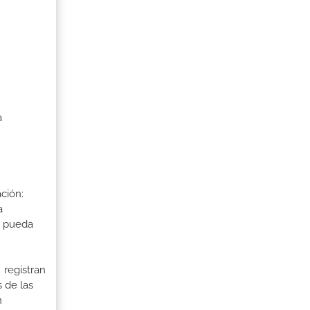
a
ción:
a
a pueda
 registran
 de las
n