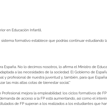
rior en Educación Infantil.
ro sistema formativo establece que podrías continuar estudiando l
a España. No lo decimos nosotros, lo afirma el Ministro de Educa
 adaptada a las necesidades de la sociedad. El Gobierno de Españ
nal y profesional de nuestra juventud y, también, para que Españ
r las más altas cotas de bienestar social."
 Profesional mejora la empleabilidad: los ciclos formativos de FP
a demanda de acceso a la FP está aumentando, así como el interés
 titulados de FP superan a los realizados a los estudiantes que ha