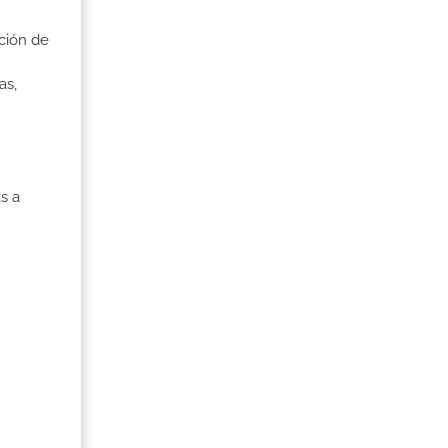
ción de
as,
s a