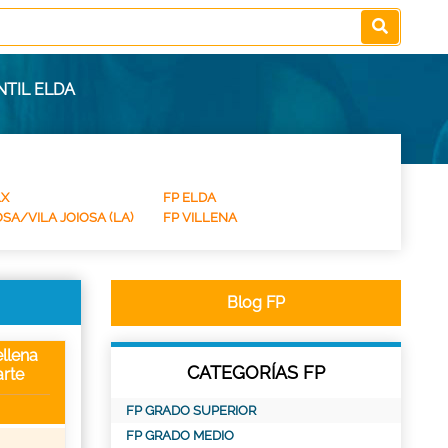
NTIL ELDA
LX
FP ELDA
SA/VILA JOIOSA (LA)
FP VILLENA
Blog FP
llena
CATEGORÍAS FP
rte
FP GRADO SUPERIOR
FP GRADO MEDIO