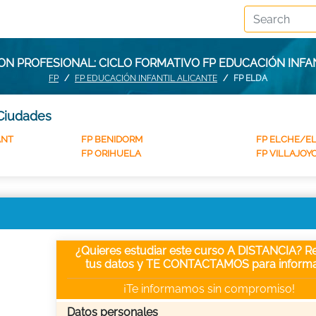
N PROFESIONAL: CICLO FORMATIVO FP EDUCACIÓN INFA
FP
FP EDUCACIÓN INFANTIL ALICANTE
FP ELDA
 Ciudades
ANT
FP BENIDORM
FP ELCHE/E
FP ORIHUELA
FP VILLAJOYO
¿Quieres estudiar este curso A DISTANCIA? Re
tus datos y TE CONTACTAMOS para informa
¡Te informamos sin compromiso!
Datos personales