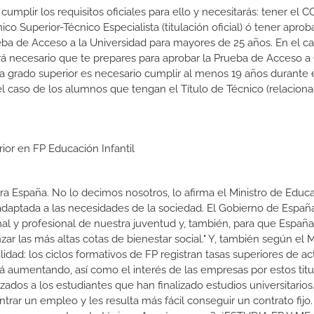
cumplir los requisitos oficiales para ello y necesitarás: tener el C
nico Superior-Técnico Especialista (titulación oficial) ó tener aprob
ba de Acceso a la Universidad para mayores de 25 años. En el c
rá necesario que te prepares para aprobar la Prueba de Acceso a
 a grado superior es necesario cumplir al menos 19 años durante 
l caso de los alumnos que tengan el Título de Técnico (relacion
ior en FP Educación Infantil
a España. No lo decimos nosotros, lo afirma el Ministro de Educa
 adaptada a las necesidades de la sociedad. El Gobierno de Españ
nal y profesional de nuestra juventud y, también, para que Españ
r las más altas cotas de bienestar social." Y, también según el M
dad: los ciclos formativos de FP registran tasas superiores de ac
 aumentando, así como el interés de las empresas por estos titu
izados a los estudiantes que han finalizado estudios universitario
ar un empleo y les resulta más fácil conseguir un contrato fijo.