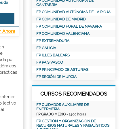
FP COMUNIDAD AUTÓNOMA DE
es de
CANTABRIA
FP COMUNIDAD AUTÓNOMA DE LA RIOJA
FP COMUNIDAD DE MADRID
FP COMUNIDAD FORAL DE NAVARRA
r Ahora
FP COMUNIDAD VALENCIANA
FP EXTREMADURA
 en
FP GALICIA
de
FP ILLES BALEARS
ada por
FP PAÍS VASCO
adémicos
FP PRINCIPADO DE ASTURIAS
prácticas
FP REGIÓN DE MURCIA
CURSOS RECOMENDADOS
 obtener
o lectivo
FP CUIDADOS AUXILIARES DE
ENFERMERÍA
al
FP GRADO MEDIO
- 1400 horas
FP GESTIÓN Y ORGANIZACIÓN DE
RECURSOS NATURALES Y PAISAJÍSTICOS