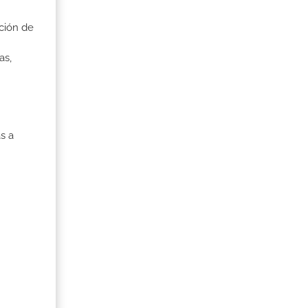
ción de
as,
s a