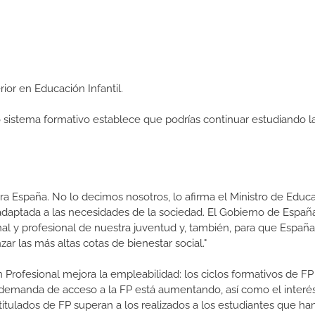
rior en Educación Infantil.
ro sistema formativo establece que podrías continuar estudiando l
a España. No lo decimos nosotros, lo afirma el Ministro de Educa
 adaptada a las necesidades de la sociedad. El Gobierno de Españ
nal y profesional de nuestra juventud y, también, para que Españ
r las más altas cotas de bienestar social."
 Profesional mejora la empleabilidad: los ciclos formativos de FP
a demanda de acceso a la FP está aumentando, así como el interés
 titulados de FP superan a los realizados a los estudiantes que ha