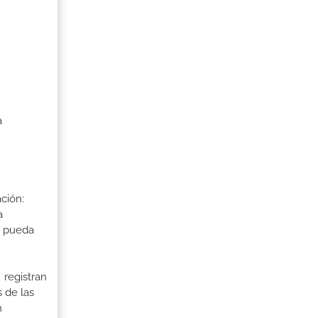
a
ción:
a
a pueda
 registran
 de las
n