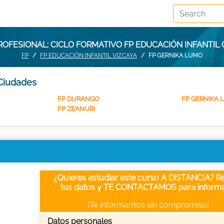
OFESIONAL: CICLO FORMATIVO FP EDUCACIÓN INFANTIL
FP
FP EDUCACIÓN INFANTIL VIZCAYA
FP GERNIKA LUMO
 Ciudades
FP DURANGO
FP GERNIKA
FP ZEANURI
¿Quieres estudiar este curso A DISTANCIA? Re
tus datos y TE CONTACTAMOS para informa
¡Te informamos sin compromiso!
Datos personales