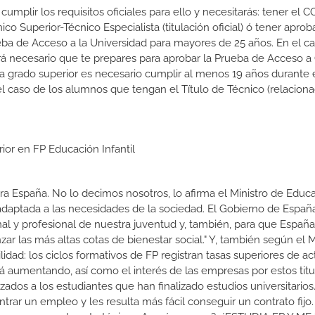
cumplir los requisitos oficiales para ello y necesitarás: tener el C
nico Superior-Técnico Especialista (titulación oficial) ó tener aprob
ba de Acceso a la Universidad para mayores de 25 años. En el c
rá necesario que te prepares para aprobar la Prueba de Acceso a
 a grado superior es necesario cumplir al menos 19 años durante 
l caso de los alumnos que tengan el Título de Técnico (relacion
ior en FP Educación Infantil
a España. No lo decimos nosotros, lo afirma el Ministro de Educa
 adaptada a las necesidades de la sociedad. El Gobierno de Españ
nal y profesional de nuestra juventud y, también, para que Españ
r las más altas cotas de bienestar social." Y, también según el M
dad: los ciclos formativos de FP registran tasas superiores de ac
 aumentando, así como el interés de las empresas por estos titu
izados a los estudiantes que han finalizado estudios universitario
ar un empleo y les resulta más fácil conseguir un contrato fijo.