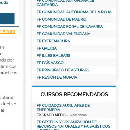
FP COMUNIDAD AUTÓNOMA DE
es de
CANTABRIA
FP COMUNIDAD AUTÓNOMA DE LA RIOJA
FP COMUNIDAD DE MADRID
FP COMUNIDAD FORAL DE NAVARRA
r Ahora
FP COMUNIDAD VALENCIANA
FP EXTREMADURA
 en
FP GALICIA
de
FP ILLES BALEARS
ada por
FP PAÍS VASCO
adémicos
FP PRINCIPADO DE ASTURIAS
prácticas
FP REGIÓN DE MURCIA
CURSOS RECOMENDADOS
 obtener
o lectivo
FP CUIDADOS AUXILIARES DE
ENFERMERÍA
al
FP GRADO MEDIO
- 1400 horas
FP GESTIÓN Y ORGANIZACIÓN DE
RECURSOS NATURALES Y PAISAJÍSTICOS