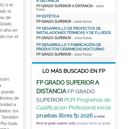
A DISTANCIA
OU ó el
FP GRADO SUPERIOR A DISTANCIA
- 2000
horas
ado el
FP ESTÉTICA
aso de
FP GRADO SUPERIOR
- 2000 horas
 Grado
FP DESARROLLO DE PROYECTOS DE
el año en
INSTALACIONES TÉRMICAS Y DE FLUIDOS
ado con el
FP GRADO SUPERIOR
- 2000 horas
FP DESARROLLO Y FABRICACIÓN DE
PRODUCTOS CERÁMICOS NOCTURNO
FP GRADO SUPERIOR
- 2000 horas
LO MÁS BUSCADO EN FP
ción:
FP GRADO SUPERIOR A
a
DISTANCIA
FP GRADO
a pueda
inistro de
SUPERIOR
PCPI Programas de
tividad a
Cualificación Profesional Inicial
lados: los
pruebas libres fp 2026
s. También
pruebas
 Por todo
pruebas libres fp grado
libres fp grado superior 2026