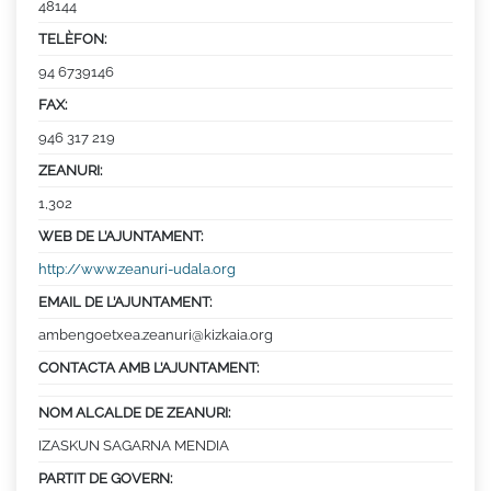
48144
TELÈFON:
94 6739146
FAX:
946 317 219
ZEANURI:
1,302
WEB DE L’AJUNTAMENT:
http://www.zeanuri-udala.org
EMAIL DE L’AJUNTAMENT:
ambengoetxea.zeanuri@kizkaia.org
CONTACTA AMB L’AJUNTAMENT:
NOM ALCALDE DE ZEANURI:
IZASKUN SAGARNA MENDIA
PARTIT DE GOVERN: