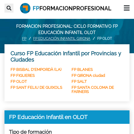
FORMACION PROFESIONAL: CICLO FORMATIVO FP
EDUCACIÓN INFANTIL OLOT
FP
FP EDUCACIÓN INFANTIL GIRONA
FP OLOT
Curso FP Educación Infantil por Provincias y
Ciudades
FP BISBAL D'EMPORDÀ (LA)
FP BLANES
FP FIGUERES
FP GIRONA ciudad
FP OLOT
FP SALT
FP SANT FELIU DE GUIXOLS
FP SANTA COLOMA DE
FARNERS
FP Educación Infantil en OLOT
Tipo de formación