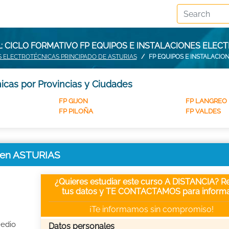
 CICLO FORMATIVO FP EQUIPOS E INSTALACIONES ELEC
S ELECTROTÉCNICAS PRINCIPADO DE ASTURIAS
FP EQUIPOS E INSTALACIO
icas por Provincias y Ciudades
FP GIJON
FP LANGREO
FP PILOÑA
FP VALDES
s en ASTURIAS
¿Quieres estudiar este curso A DISTANCIA? Re
tus datos y TE CONTACTAMOS para informa
¡Te informamos sin compromiso!
Medio
Datos personales