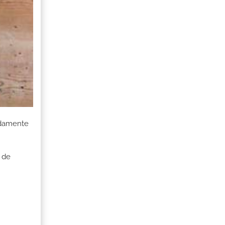
adamente
 de