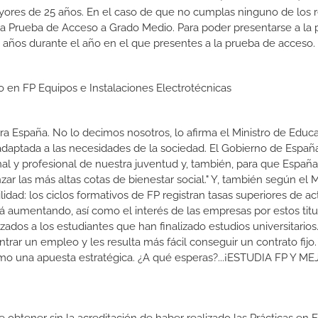
yores de 25 años. En el caso de que no cumplas ninguno de los r
 la Prueba de Acceso a Grado Medio. Para poder presentarse a la
 años durante el año en el que presentes a la prueba de acceso.
o en FP Equipos e Instalaciones Electrotécnicas
a España. No lo decimos nosotros, lo afirma el Ministro de Educa
 adaptada a las necesidades de la sociedad. El Gobierno de Españ
nal y profesional de nuestra juventud y, también, para que Españ
r las más altas cotas de bienestar social." Y, también según el M
dad: los ciclos formativos de FP registran tasas superiores de ac
 aumentando, así como el interés de las empresas por estos titu
izados a los estudiantes que han finalizado estudios universitario
ar un empleo y les resulta más fácil conseguir un contrato fijo.
como una apuesta estratégica. ¿A qué esperas?...¡ESTUDIA FP Y M