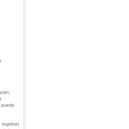
a
ción:
a
a pueda
 registran