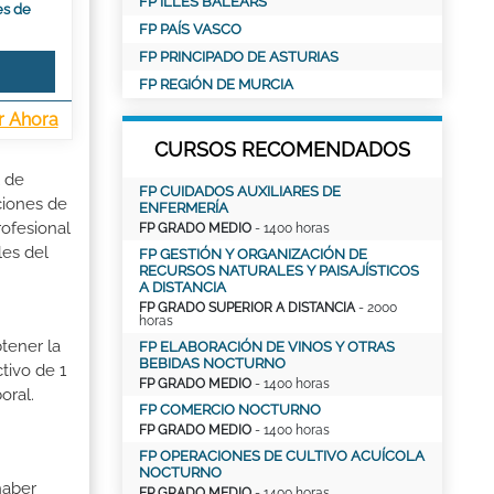
FP ILLES BALEARS
es de
FP PAÍS VASCO
FP PRINCIPADO DE ASTURIAS
FP REGIÓN DE MURCIA
r Ahora
CURSOS RECOMENDADOS
l de
FP CUIDADOS AUXILIARES DE
ciones de
ENFERMERÍA
rofesional
FP GRADO MEDIO
- 1400 horas
les del
FP GESTIÓN Y ORGANIZACIÓN DE
RECURSOS NATURALES Y PAISAJÍSTICOS
A DISTANCIA
FP GRADO SUPERIOR A DISTANCIA
- 2000
horas
tener la
FP ELABORACIÓN DE VINOS Y OTRAS
BEBIDAS NOCTURNO
tivo de 1
FP GRADO MEDIO
- 1400 horas
oral.
FP COMERCIO NOCTURNO
FP GRADO MEDIO
- 1400 horas
FP OPERACIONES DE CULTIVO ACUÍCOLA
NOCTURNO
haber
FP GRADO MEDIO
- 1400 horas