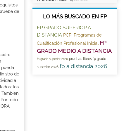
equisitos
 prueba de
LO MÁS BUSCADO EN FP
FP GRADO SUPERIOR A
DISTANCIA
PCPI Programas de
FP
Cualificación Profesional Inicial
GRADO MEDIO A DISTANCIA
ción:
pruebas libres fp grado
fp grado superior 2026
a
fp a distancia 2026
superior 2026
a pueda
inistro de
tividad a
lados: los
s. También
 Por todo
EJORA