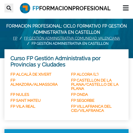
FORMACION PROFESIONAL: CICLO FORMATIVO FP GESTIÓN
ADMINISTRATIVA EN CASTELLON
FP
FP GESTIÓN ADMINISTRATIVA COMUNIDAD VALENCIANA
FP GESTIÓN ADMINISTRATIVA EN CASTELLON
Curso FP Gestión Administrativa por
Provincias y Ciudades
FP ALCALÀ DE XIVERT
FP ALCORA (L')
FP
FP CASTELLON DE LA
ALMAZORA/ALMASSORA
PLANA/CASTELLO DE LA
PLANA
FP NULES
FP ONDA
FP SANT MATEU
FP SEGORBE
FP VILA REAL
FP VILLAFRANCA DEL
CID/VILAFRANCA