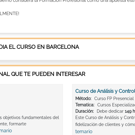
Gobierno considera la Formación Profesional como una apuesta estr
ALMENTE!
DIA EL CURSO EN BARCELONA
AL QUE TE PUEDEN INTERESAR
Curso de Análisis y Contro
Método:
Curso FP Presencial
Tematica:
Cursos Especializ
Duración:
Debe dedicar
149 
os objetivos fundamentales del
Este Curso de Análisis y Contr
nte, formarte
fidelización de clientes y cómo
emario
temario