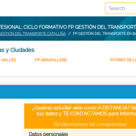
ESIONAL: CICLO FORMATIVO FP GESTIÓN DEL TRANSPOR
GESTIÓN DEL TRANSPORTE CATALUÑA
FP GESTIÓN DEL TRANSPORTE EN 
ias y Ciudades
 VALLÈS
FP GRANOLLERS
FP PRAT DE L
¿Quieres estudiar este curso A DISTANCIA? Re
tus datos y TE CONTACTAMOS para informa
¡Te informamos sin compromiso!
Datos personales