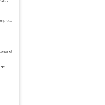
EJORA
 Empresa
tener el
 de