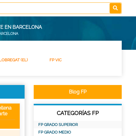
TE EN BARCELONA
BARCELONA
LOBREGAT (EL)
FP VIC
Blog FP
llena
CATEGORÍAS FP
rte
FP GRADO SUPERIOR
FP GRADO MEDIO