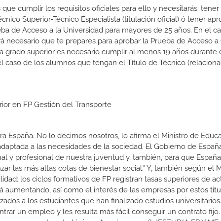
que cumplir los requisitos oficiales para ello y necesitarás: tene
Técnico Superior-Técnico Especialista (titulación oficial) ó tener ap
ba de Acceso a la Universidad para mayores de 25 años. En el c
rá necesario que te prepares para aprobar la Prueba de Acceso a
 a grado superior es necesario cumplir al menos 19 años durante 
l caso de los alumnos que tengan el Título de Técnico (relacion
rior en FP Gestión del Transporte
a España. No lo decimos nosotros, lo afirma el Ministro de Educa
 adaptada a las necesidades de la sociedad. El Gobierno de Españ
nal y profesional de nuestra juventud y, también, para que Españ
r las más altas cotas de bienestar social." Y, también según el M
dad: los ciclos formativos de FP registran tasas superiores de ac
 aumentando, así como el interés de las empresas por estos titu
izados a los estudiantes que han finalizado estudios universitario
ar un empleo y les resulta más fácil conseguir un contrato fijo.