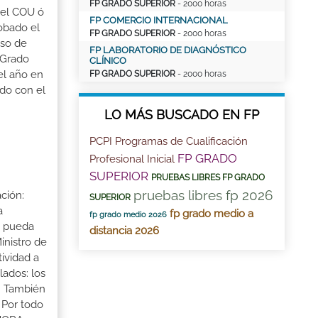
FP GRADO SUPERIOR
- 2000 horas
r el COU ó
FP COMERCIO INTERNACIONAL
robado el
FP GRADO SUPERIOR
- 2000 horas
aso de
FP LABORATORIO DE DIAGNÓSTICO
 Grado
CLÍNICO
el año en
FP GRADO SUPERIOR
- 2000 horas
ado con el
LO MÁS BUSCADO EN FP
PCPI Programas de Cualificación
FP GRADO
Profesional Inicial
SUPERIOR
PRUEBAS LIBRES FP GRADO
pruebas libres fp 2026
ción:
SUPERIOR
a
fp grado medio a
fp grado medio 2026
a pueda
distancia 2026
inistro de
tividad a
lados: los
s. También
 Por todo