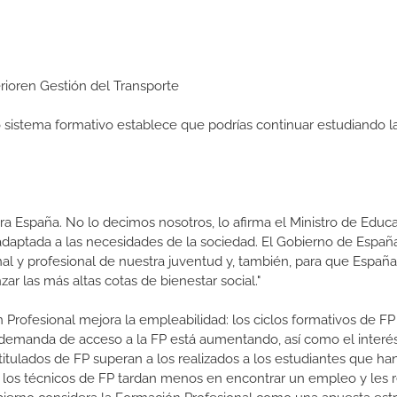
erioren Gestión del Transporte
ro sistema formativo establece que podrías continuar estudiando l
a España. No lo decimos nosotros, lo afirma el Ministro de Educa
 adaptada a las necesidades de la sociedad. El Gobierno de Españ
nal y profesional de nuestra juventud y, también, para que Españ
r las más altas cotas de bienestar social."
 Profesional mejora la empleabilidad: los ciclos formativos de FP
a demanda de acceso a la FP está aumentando, así como el interés
 titulados de FP superan a los realizados a los estudiantes que ha
e los técnicos de FP tardan menos en encontrar un empleo y les r