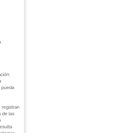
a
ción:
a
a pueda
 registran
 de las
n
esulta