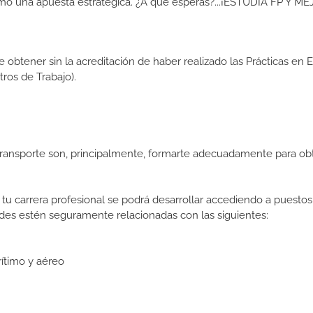
como una apuesta estratégica. ¿A qué esperas?...¡ESTUDIA FP Y M
de obtener sin la acreditación de haber realizado las Prácticas en
os de Trabajo).
Transporte son, principalmente, formarte adecuadamente para ob
tu carrera profesional se podrá desarrollar accediendo a puestos
des estén seguramente relacionadas con las siguientes:
rítimo y aéreo